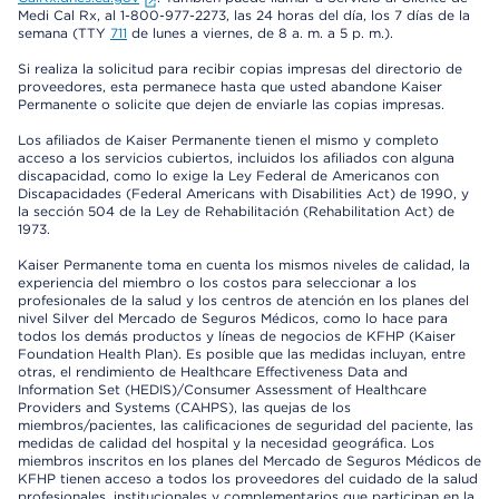
Medi Cal Rx, al 1-800-977-2273, las 24 horas del día, los 7 días de la
semana (TTY
711
de lunes a viernes, de 8 a. m. a 5 p. m.).
Si realiza la solicitud para recibir copias impresas del directorio de
proveedores, esta permanece hasta que usted abandone Kaiser
Permanente o solicite que dejen de enviarle las copias impresas.
Los afiliados de Kaiser Permanente tienen el mismo y completo
acceso a los servicios cubiertos, incluidos los afiliados con alguna
discapacidad, como lo exige la Ley Federal de Americanos con
Discapacidades (Federal Americans with Disabilities Act) de 1990, y
la sección 504 de la Ley de Rehabilitación (Rehabilitation Act) de
1973.
Kaiser Permanente toma en cuenta los mismos niveles de calidad, la
experiencia del miembro o los costos para seleccionar a los
profesionales de la salud y los centros de atención en los planes del
nivel Silver del Mercado de Seguros Médicos, como lo hace para
todos los demás productos y líneas de negocios de KFHP (Kaiser
Foundation Health Plan). Es posible que las medidas incluyan, entre
otras, el rendimiento de Healthcare Effectiveness Data and
Information Set (HEDIS)/Consumer Assessment of Healthcare
Providers and Systems (CAHPS), las quejas de los
miembros/pacientes, las calificaciones de seguridad del paciente, las
medidas de calidad del hospital y la necesidad geográfica. Los
miembros inscritos en los planes del Mercado de Seguros Médicos de
KFHP tienen acceso a todos los proveedores del cuidado de la salud
profesionales, institucionales y complementarios que participan en la