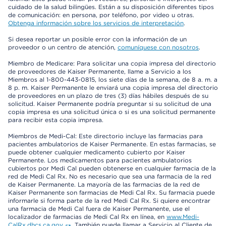
cuidado de la salud bilingües. Están a su disposición diferentes tipos
de comunicación: en persona, por teléfono, por video u otras.
Obtenga información sobre los servicios de interpretación
.
Si desea reportar un posible error con la información de un
proveedor o un centro de atención,
comuníquese con nosotros
.
Miembro de Medicare: Para solicitar una copia impresa del directorio
de proveedores de Kaiser Permanente, llame a Servicio a los
Miembros al 1-800-443-0815, los siete días de la semana, de 8 a. m. a
8 p. m. Kaiser Permanente le enviará una copia impresa del directorio
de proveedores en un plazo de tres (3) días hábiles después de su
solicitud. Kaiser Permanente podría preguntar si su solicitud de una
copia impresa es una solicitud única o si es una solicitud permanente
para recibir esta copia impresa.
Miembros de Medi-Cal: Este directorio incluye las farmacias para
pacientes ambulatorios de Kaiser Permanente. En estas farmacias, se
puede obtener cualquier medicamento cubierto por Kaiser
Permanente. Los medicamentos para pacientes ambulatorios
cubiertos por Medi Cal pueden obtenerse en cualquier farmacia de la
red de Medi Cal Rx. No es necesario que sea una farmacia de la red
de Kaiser Permanente. La mayoría de las farmacias de la red de
Kaiser Permanente son farmacias de Medi Cal Rx. Su farmacia puede
informarle si forma parte de la red Medi Cal Rx. Si quiere encontrar
una farmacia de Medi Cal fuera de Kaiser Permanente, use el
localizador de farmacias de Medi Cal Rx en línea, en
www.Medi-
CalRx.dhcs.ca.gov
. También puede llamar a Servicio al Cliente de