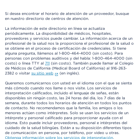
Si desea encontrar el horario de atención de un proveedor, busque
en nuestro directorio de centros de atención.
La información de este directorio en línea se actualiza
periódicamente. La disponibilidad de médicos, hospitales,
proveedores y servicios puede cambiar. La información acerca de un
profesional de la salud nos la proporciona el profesional de la salud o
se obtiene en el proceso de certificación de credenciales. Si tiene
alguna pregunta, llámenos al 1-800-464-4000 (sin costo). Para
personas con problemas auditivos y del habla: 1-800-464-4000 (sin
costo) o línea TTY al
711
(sin costo). También puede llamar al Colegio
de Médicos de California (Medical Board of California) al 916-263-
2382 o visitar
su sitio web
(en inglés).
Queremos comunicarnos con usted en el idioma con el que se sienta
más cómodo cuando nos llame o nos visite. Los servicios de
interpretación calificados, incluido el lenguaje de señas, están
disponibles sin ningún costo, las 24 horas del día, los 7 días de la
semana, durante todos los horarios de atención en todos los puntos
de contacto. No recomendamos que la familia, los amigos o los
menores actúen como intérpretes. Solo se usan los servicios de un
intérprete y personal calificado para proporcionar ayuda con el
idioma. Esto puede incluir proveedores, personal e intérpretes del
cuidado de la salud bilingües. Están a su disposición diferentes tipos
de comunicación: en persona, por teléfono, por video u otras.
Obtenga información sobre los servicios de interpretación
.