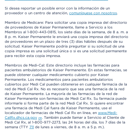
Si desea reportar un posible error con la información de un
proveedor o un centro de atención,
comuníquese con nosotros
.
Miembro de Medicare: Para solicitar una copia impresa del directorio
de proveedores de Kaiser Permanente, llame a Servicio a los
Miembros al 1-800-443-0815, los siete días de la semana, de 8 a. m. a
8 p. m. Kaiser Permanente le enviará una copia impresa del directorio
de proveedores en un plazo de tres (3) días hábiles después de su
solicitud. Kaiser Permanente podría preguntar si su solicitud de una
copia impresa es una solicitud única o si es una solicitud permanente
para recibir esta copia impresa.
Miembros de Medi-Cal: Este directorio incluye las farmacias para
pacientes ambulatorios de Kaiser Permanente. En estas farmacias, se
puede obtener cualquier medicamento cubierto por Kaiser
Permanente. Los medicamentos para pacientes ambulatorios
cubiertos por Medi Cal pueden obtenerse en cualquier farmacia de la
red de Medi Cal Rx. No es necesario que sea una farmacia de la red
de Kaiser Permanente. La mayoría de las farmacias de la red de
Kaiser Permanente son farmacias de Medi Cal Rx. Su farmacia puede
informarle si forma parte de la red Medi Cal Rx. Si quiere encontrar
una farmacia de Medi Cal fuera de Kaiser Permanente, use el
localizador de farmacias de Medi Cal Rx en línea, en
www.Medi-
CalRx.dhcs.ca.gov
. También puede llamar a Servicio al Cliente de
Medi Cal Rx, al 1-800-977-2273, las 24 horas del día, los 7 días de la
semana (TTY
711
de lunes a viernes, de 8 a. m. a 5 p. m.).