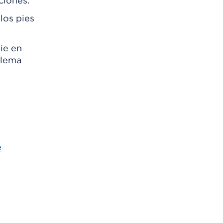
ciones.
los pies
ie en
blema
e