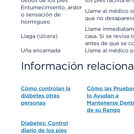
dedos de los pies
los pies facilita 
Entumecimiento, ardor
Llame al médico s
o sensación de
que no desaparece
hormigueo
Llame inmediatamen
Llaga (úlcera)
casa. Si se revisa
antes de que se co
Uña encarnada
Llame al médico pa
Información relacion
Cómo controlan la
Cómo las Prueba
diabetes otras
lo Ayudan a
personas
Mantenerse Dent
de su Rango
Diabetes: Control
diario de los pies