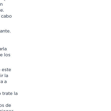
on
e.
l cabo
ante.
rla
e los
 este
r la
a a
 trate la
os de