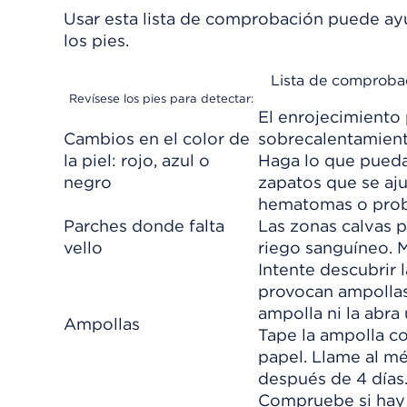
Usar esta lista de comprobación puede ay
los pies.
Lista de comprobac
Revísese los pies para detectar:
El enrojecimiento p
Cambios en el color de
sobrecalentamient
la piel: rojo, azul o
Haga lo que pueda 
negro
zapatos que se aju
hematomas o probl
Parches donde falta
Las zonas calvas p
vello
riego sanguíneo. M
Intente descubrir l
provocan ampollas
ampolla ni la abra
Ampollas
Tape la ampolla co
papel. Llame al mé
después de 4 días
Compruebe si hay h