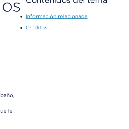
los
Contenidos del tema
Información relacionada
Créditos
 baño,
ue le