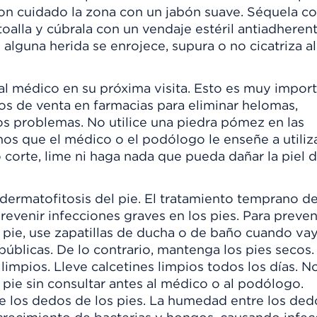
con cuidado la zona con un jabón suave. Séquela c
oalla y cúbrala con un vendaje estéril antiadherent
 alguna herida se enrojece, supura o no cicatriza a
al médico en su próxima visita. Esto es muy import
os de venta en farmacias para eliminar helomas,
os problemas. No utilice una piedra pómez en las
os que el médico o el podólogo le enseñe a utiliza
corte, lime ni haga nada que pueda dañar la piel d
dermatofitosis del pie. El tratamiento temprano de
venir infecciones graves en los pies. Para preveni
 pie, use zapatillas de ducha o de baño cuando vay
públicas. De lo contrario, mantenga los pies secos.
limpios. Lleve calcetines limpios todos los días. No
 pie sin consultar antes al médico o al podólogo.
e los dedos de los pies. La humedad entre los ded