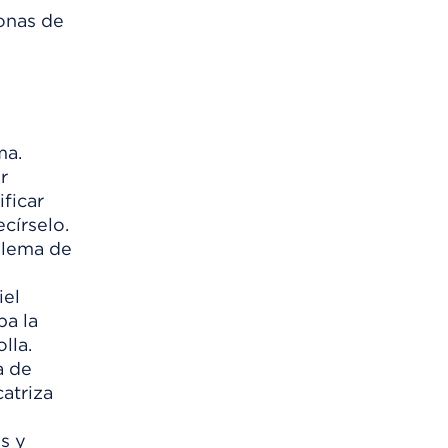
onas de
ma.
r
ficar
círselo.
oblema de
iel
pa la
lla.
a de
atriza
s y