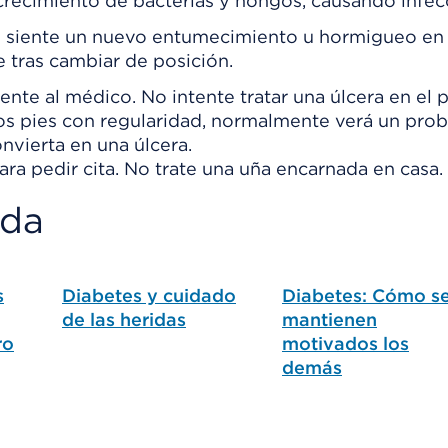
el crecimiento de bacterias y hongos, causando infec
i siente un nuevo entumecimiento u hormigueo en 
 tras cambiar de posición.
te al médico. No intente tratar una úlcera en el p
 los pies con regularidad, normalmente verá un pro
nvierta en una úlcera.
ra pedir cita. No trate una uña encarnada en casa.
ada
s
Diabetes y cuidado
Diabetes: Cómo s
de las heridas
mantienen
ro
motivados los
demás