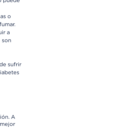
to puede
vas o
fumar.
ir a
) son
e sufrir
diabetes
ión. A
 mejor