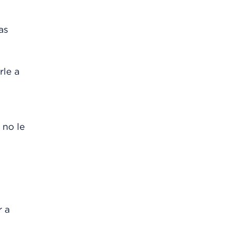
as
rle a
 no le
r a