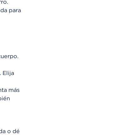
ro.
uda para
cuerpo.
Elija
enta más
bién
ida o dé