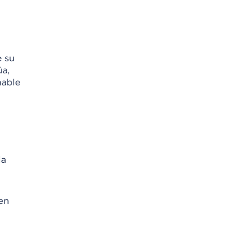
e su
úa,
hable
la
en