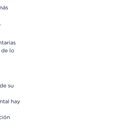
más
.
tarias
 de lo
 de su
ntal hay
ción