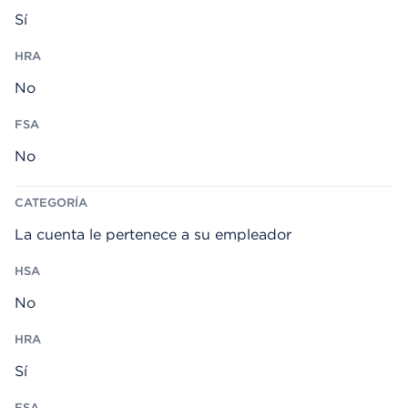
Í
Sí
A
No
No
La cuenta le pertenece a su empleador
No
Sí