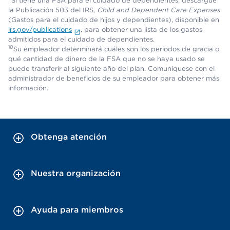
Si tiene una FSA para el cuidado de dependientes, descargue
la Publicación 503 del IRS,
Child and Dependent Care Expenses
(Gastos para el cuidado de hijos y dependientes), disponible en
irs.gov/publications
, para obtener una lista de los gastos
admitidos para el cuidado de dependientes.
10
Su empleador determinará cuáles son los periodos de gracia o
qué cantidad de dinero de la FSA que no se haya usado se
puede transferir al siguiente año del plan. Comuníquese con el
administrador de beneficios de su empleador para obtener más
información.
Obtenga atención
Nuestra organización
Ayuda para miembros