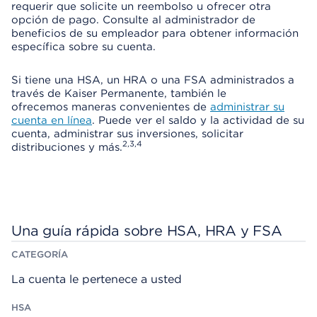
requerir que solicite un reembolso u ofrecer otra
opción de pago. Consulte al administrador de
beneficios de su empleador para obtener información
específica sobre su cuenta.
Si tiene una HSA, un HRA o una FSA administrados a
través de Kaiser Permanente, también le
ofrecemos maneras convenientes de
administrar su
cuenta en línea
. Puede ver el saldo y la actividad de su
cuenta, administrar sus inversiones, solicitar
2,3,4
distribuciones y más.
Una guía rápida sobre HSA, HRA y FSA
H
H
F
C
S
R
S
A
A
A
A
T
La cuenta le pertenece a usted
E
G
O
R