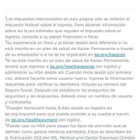
1
Los impuestos mencionados en esta página solo se refieren al
impuesto federal sobre el ingreso. Para obtener información
sobre las leyes estatales que regulan el impuesto sobre el
ingreso, consulte a su asesor financiero o fiscal.
2
Su experiencia en línea y al iniciar sesión será diferente si no
está inscrito en un plan de salud de Kaiser Permanente a través
de su empleador o si no se ha registrado en
kp.org/espanol
.
3
Si no está inscrito en un plan de salud de Kaiser Permanente,
tendrá que ingresar a
kp.org/healthexpense
(en inglés) y
administrar su HSA desde allí. Cuando inicie sesión por primera
vez, deberá hacerlo como usuario nuevo. Ingrese la información
requerida para verificar su identidad, incluido su número del
Seguro Social. Después de establecer las preguntas de
seguridad y las respuestas, deberá crear un nombre de usuario
y contraseña.
4
Pueden transcurrir hasta 9 días desde su registro en
kp.org/espanol para que pueda acceder a su cuenta a través
de
kp.org/healthpayment
(en inglés).
5
Puede usar su HSA para pagar los tipos de atención que se
definen como gastos médicos admitidos. Estos se describen en
la Publicación 502 del IRS,
Medical and Dental Expenses
(Gastos