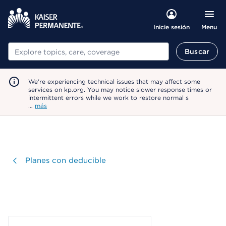
Menu
Inicie sesión
Buscar
Buscar
We're experiencing technical issues that may affect some
services on kp.org. You may notice slower response times or
intermittent errors while we work to restore normal s
…
más
Visitar
Planes con deducible