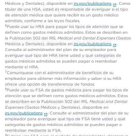
Médicos y Dentales), disponible en
irs.gov/publications
. Como
titular de una HSA, usted es responsable de averiguar si el tipo
de atención médica que quiere recibir es un gasto médico
admitido, conforme a las leyes fiscales.
6
Puede usar su HRA para pagar los tipos de atención que se
definen como gastos médicos admitidos. Estos se describen en
la Publicación 502 del IRS,
Medical and Dental Expenses
(Gastos
Médicos y Dentales), disponible en
irs.gov/publications
.
Consulte al administrador del plan de su empleador para
averiguar qué tipo de HRA tiene usted y qué categorías de
gastos médicos admitidos se pueden pagar o reembolsar
mediante el HRA.
7
Comuníquese con el administrador de beneficios de su
empleador para obtener más información y saber si su HRA
ofrece una opción de transferencia de fondos.
8
Puede usar su FSA de gastos médicos para pagar los tipos de
atención que se definen como gastos médicos admitidos. Estos
se describen en la Publicación 502 del IRS,
Medical and Dental
Expenses
(Gastos Médicos y Dentales), disponible en
irs.gov/publications
. Consulte al administrador del plan de su
empleador para averiguar qué tipo de FSA tiene usted y qué
categorías de gastos médicos admitidos se pueden pagar o
reembolsar mediante la FSA.
9