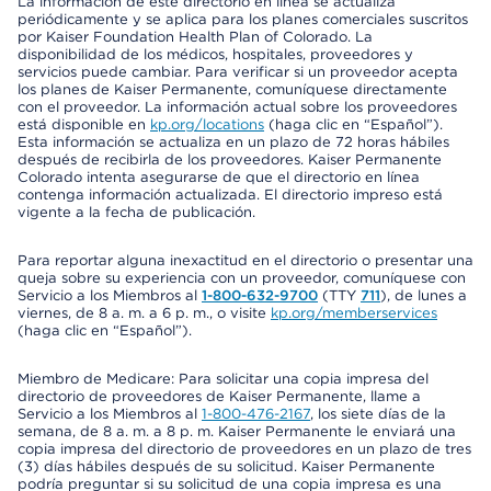
La información de este directorio en línea se actualiza
periódicamente y se aplica para los planes comerciales suscritos
por Kaiser Foundation Health Plan of Colorado. La
disponibilidad de los médicos, hospitales, proveedores y
servicios puede cambiar. Para verificar si un proveedor acepta
los planes de Kaiser Permanente, comuníquese directamente
con el proveedor. La información actual sobre los proveedores
está disponible en
kp.org/locations
(haga clic en “Español”).
Esta información se actualiza en un plazo de 72 horas hábiles
después de recibirla de los proveedores. Kaiser Permanente
Colorado intenta asegurarse de que el directorio en línea
contenga información actualizada. El directorio impreso está
vigente a la fecha de publicación.
Para reportar alguna inexactitud en el directorio o presentar una
queja sobre su experiencia con un proveedor, comuníquese con
Servicio a los Miembros al
1-800-632-9700
(TTY
711
), de lunes a
viernes, de 8 a. m. a 6 p. m., o visite
kp.org/memberservices
(haga clic en “Español”).
Miembro de Medicare: Para solicitar una copia impresa del
directorio de proveedores de Kaiser Permanente, llame a
Servicio a los Miembros al
1-800-476-2167
, los siete días de la
semana, de 8 a. m. a 8 p. m. Kaiser Permanente le enviará una
copia impresa del directorio de proveedores en un plazo de tres
(3) días hábiles después de su solicitud. Kaiser Permanente
podría preguntar si su solicitud de una copia impresa es una