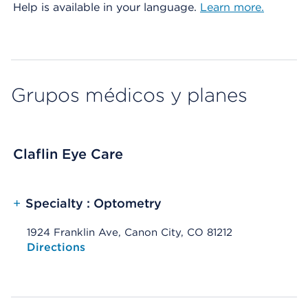
Help is available in your language.
Learn more.
Grupos médicos y planes
Claflin Eye Care
+
Specialty : Optometry
1924 Franklin Ave, Canon City, CO 81212
Opens native map application on mobile devices
Directions