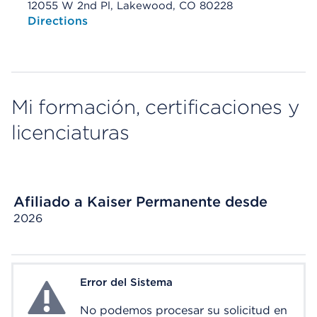
12055 W 2nd Pl, Lakewood, CO 80228
Opens native map application on mobile devices
Directions
Mi formación, certificaciones y
licenciaturas
Afiliado a Kaiser Permanente desde
2026
Error del Sistema
System Error
No podemos procesar su solicitud en