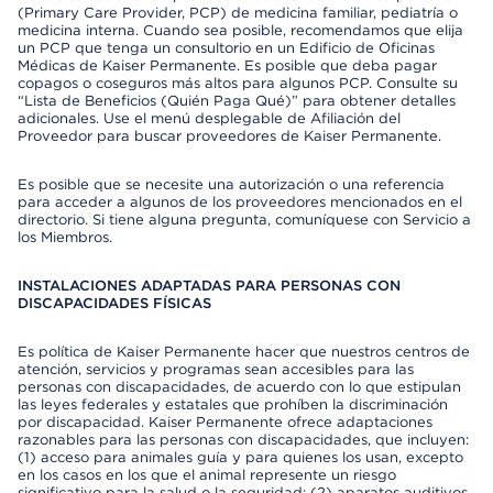
(Primary Care Provider, PCP) de medicina familiar, pediatría o
medicina interna. Cuando sea posible, recomendamos que elija
un PCP que tenga un consultorio en un Edificio de Oficinas
Médicas de Kaiser Permanente. Es posible que deba pagar
copagos o coseguros más altos para algunos PCP. Consulte su
“Lista de Beneficios (Quién Paga Qué)” para obtener detalles
adicionales. Use el menú desplegable de Afiliación del
Proveedor para buscar proveedores de Kaiser Permanente.
Es posible que se necesite una autorización o una referencia
para acceder a algunos de los proveedores mencionados en el
directorio. Si tiene alguna pregunta, comuníquese con Servicio a
los Miembros.
INSTALACIONES ADAPTADAS PARA PERSONAS CON
DISCAPACIDADES FÍSICAS
Es política de Kaiser Permanente hacer que nuestros centros de
atención, servicios y programas sean accesibles para las
personas con discapacidades, de acuerdo con lo que estipulan
las leyes federales y estatales que prohíben la discriminación
por discapacidad. Kaiser Permanente ofrece adaptaciones
razonables para las personas con discapacidades, que incluyen:
(1) acceso para animales guía y para quienes los usan, excepto
en los casos en los que el animal represente un riesgo
significativo para la salud o la seguridad; (2) aparatos auditivos