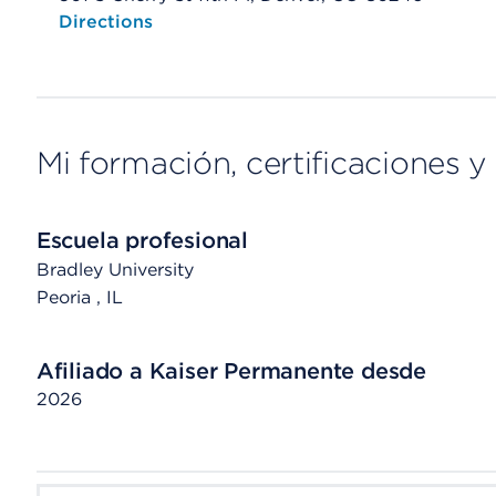
Opens native map application on mobile devices
Directions
Mi formación, certificaciones y 
Escuela profesional
Bradley University
Peoria
, IL
Afiliado a Kaiser Permanente desde
2026