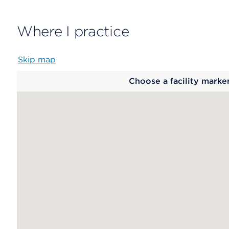
Where I practice
Skip map
Map
Choose a facility marke