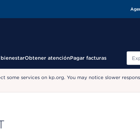
Age
Busc
 bienestar
Obtener atención
Pagar facturas
ect some services on kp.org. You may notice slower response
T