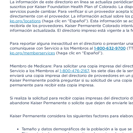
La información de este directorio en línea se actualiza periódica
suscritos por Kaiser Foundation Health Plan of Colorado. La disp
servicios puede cambiar. Para verificar si un proveedor acepta
directamente con el proveedor. La información actual sobre los 
kp.org/locations
(haga clic en “Español”). Esta información se a
recibirla de los proveedores. Kaiser Permanente Colorado intent
información actualizada. El directorio impreso está vigente a la 
Para reportar alguna inexactitud en el directorio o presentar un
comuníquese con Servicio a los Miembros al
1-800-632-9700
(T
kp.org/memberservices
(haga clic en “Español”).
Miembro de Medicare: Para solicitar una copia impresa del dire
Servicio a los Miembros al
1-800-476-2167
, los siete días de la 
enviará una copia impresa del directorio de proveedores en un pl
Kaiser Permanente podría preguntar si su solicitud de una copia i
permanente para recibir esta copia impresa.
Si realiza la solicitud para recibir copias impresas del director
abandone Kaiser Permanente o solicite que dejen de enviarle las
Kaiser Permanente considera los siguientes factores para elabo
Tamaño y datos demográficos de la población a la que se 