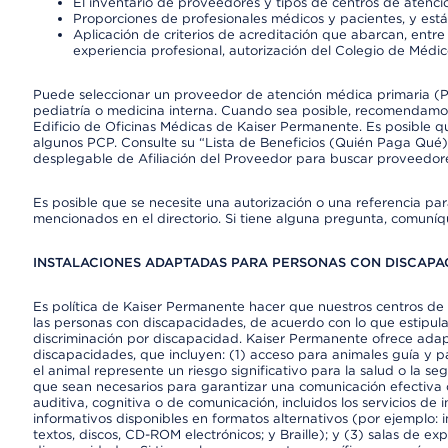
El inventario de proveedores y tipos de centros de atenció
Proporciones de profesionales médicos y pacientes, y est
Aplicación de criterios de acreditación que abarcan, entre 
experiencia profesional, autorización del Colegio de Médic
Puede seleccionar un proveedor de atención médica primaria (Pr
pediatría o medicina interna. Cuando sea posible, recomendamos
Edificio de Oficinas Médicas de Kaiser Permanente. Es posible
algunos PCP. Consulte su “Lista de Beneficios (Quién Paga Qué)
desplegable de Afiliación del Proveedor para buscar proveedor
Es posible que se necesite una autorización o una referencia pa
mencionados en el directorio. Si tiene alguna pregunta, comuníq
INSTALACIONES ADAPTADAS PARA PERSONAS CON DISCAPAC
Es política de Kaiser Permanente hacer que nuestros centros de 
las personas con discapacidades, de acuerdo con lo que estipulan
discriminación por discapacidad. Kaiser Permanente ofrece adap
discapacidades, que incluyen: (1) acceso para animales guía y pa
el animal represente un riesgo significativo para la salud o la s
que sean necesarios para garantizar una comunicación efectiva
auditiva, cognitiva o de comunicación, incluidos los servicios de
informativos disponibles en formatos alternativos (por ejemplo: 
textos, discos, CD-ROM electrónicos; y Braille); y (3) salas de 