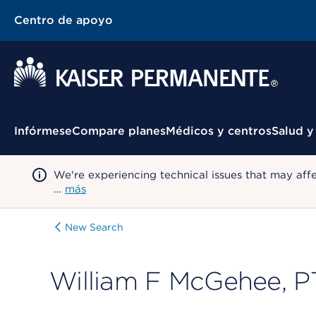
Centro de apoyo
Menú contextual
Infórmese
Compare planes
Médicos y centros
Salud y
We're experiencing technical issues that may aff
…
más
New Search
William F McGehee, P