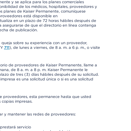
mente y se aplica para los planes comerciales
onibilidad de los médicos, hospitales, proveedores y
 los planes de Kaiser Permanente, comuníquese
proveedores está disponible en
ctualiza en un plazo de 72 horas hábiles después de
a asegurarse de que el directorio en línea contenga
fecha de publicación.
a queja sobre su experiencia con un proveedor,
TY
711
), de lunes a viernes, de 8 a. m. a 6 p. m., o visite
ctorio de proveedores de Kaiser Permanente, llame a
semana, de 8 a. m. a 8 p. m. Kaiser Permanente le
azo de tres (3) días hábiles después de su solicitud.
mpresa es una solicitud única o si es una solicitud
io de proveedores, esta permanece hasta que usted
 copias impresas.
rar y mantener las redes de proveedores:
prestará servicio