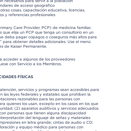
n necesarios para servir a la población
ándares de acceso geográfico
otras cosas, capacitación educativa, licencias,
os y referencias profesionales
imary Care Provider, PCP) de medicina familiar,
 que elija un PCP que tenga un consultorio en un
 que deba pagar copagos o coseguros más altos para
” para obtener detalles adicionales. Use el menú
es de Kaiser Permanente.
ra acceder a algunos de los proveedores
uese con Servicio a los Miembros.
IDADES FÍSICAS
atención, servicios y programas sean accesibles para
 las leyes federales y estatales que prohíben la
taciones razonables para las personas con
ra quienes los usan, excepto en los casos en los que
eguridad; (2) aparatos auditivos y servicios adecuados
 con personas que tienen alguna discapacidad
 interpretación del lenguaje de señas y materiales
impresiones en letra grande; cintas de audio o CD;
exploración y equipo médico para personas con