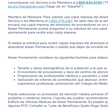
comuníquese con Servicio a los Miembros al
1-800-632-9700
(T
kp.org/memberservices
(haga clic en “Español”).
Miembro de Medicare: Para solicitar una copia impresa del dire
Servicio a los Miembros al
1-800-476-2167
, los siete días de la 
enviará una copia impresa del directorio de proveedores en un pl
Kaiser Permanente podría preguntar si su solicitud de una copia i
permanente para recibir esta copia impresa.
Si realiza la solicitud para recibir copias impresas del director
abandone Kaiser Permanente o solicite que dejen de enviarle las
Kaiser Permanente considera los siguientes factores para elabo
Tamaño y datos demográficos de la población a la que se 
El inventario de proveedores y tipos de centros de atenció
Proporciones de profesionales médicos y pacientes, y est
Aplicación de criterios de acreditación que abarcan, entre 
experiencia profesional, autorización del Colegio de Médic
Puede seleccionar un proveedor de atención médica primaria (Pr
pediatría o medicina interna. Cuando sea posible, recomendamos
Edificio de Oficinas Médicas de Kaiser Permanente. Es posible
algunos PCP. Consulte su “Lista de Beneficios (Quién Paga Qué)