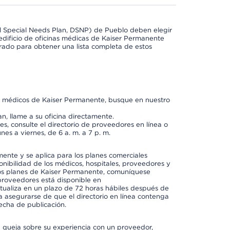
l Special Needs Plan, DSNP) de Pueblo deben elegir
dificio de oficinas médicas de Kaiser Permanente
orado para obtener una lista completa de estos
os médicos de Kaiser Permanente, busque en nuestro
n, llame a su oficina directamente.
, consulte el directorio de proveedores en línea o
unes a viernes, de 6 a. m. a 7 p. m.
mente y se aplica para los planes comerciales
onibilidad de los médicos, hospitales, proveedores y
 los planes de Kaiser Permanente, comuníquese
proveedores está disponible en
ctualiza en un plazo de 72 horas hábiles después de
a asegurarse de que el directorio en línea contenga
fecha de publicación.
a queja sobre su experiencia con un proveedor,