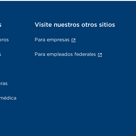
s
Visite nuestros otros sitios
bros
Para empresas
s
Para empleados federales
uras
 médica