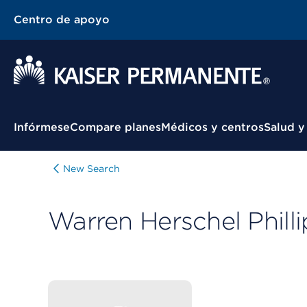
Centro de apoyo
Menú contextual
Infórmese
Compare planes
Médicos y centros
Salud y
New Search
Warren Herschel Philli