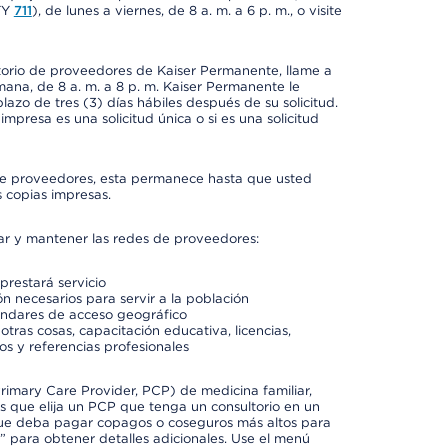
TY
711
), de lunes a viernes, de 8 a. m. a 6 p. m., o visite
ctorio de proveedores de Kaiser Permanente, llame a
semana, de 8 a. m. a 8 p. m. Kaiser Permanente le
azo de tres (3) días hábiles después de su solicitud.
mpresa es una solicitud única o si es una solicitud
io de proveedores, esta permanece hasta que usted
 copias impresas.
rar y mantener las redes de proveedores:
prestará servicio
n necesarios para servir a la población
ándares de acceso geográfico
otras cosas, capacitación educativa, licencias,
os y referencias profesionales
imary Care Provider, PCP) de medicina familiar,
 que elija un PCP que tenga un consultorio en un
 que deba pagar copagos o coseguros más altos para
” para obtener detalles adicionales. Use el menú