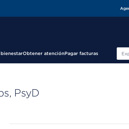
Age
Busc
 bienestar
Obtener atención
Pagar facturas
ps, PsyD