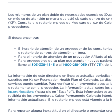
Los miembros de un plan doble de necesidades especiales (Dua
un médico de atención primaria que esté ubicado dentro de un e
(KP). Consulte el directorio impreso de Medicare del sur de Col
proveedores.
Si desea encontrar:
El horario de atención de un proveedor de los consultori
directorio de centros de atención en línea.
Para el horario de atención de un proveedor Afiliado al pla
Para proveedores de su plan que acepten nuevos pacientes
llame al
303-338-4545
o al
1-800-218-1059
(TTY
711
), de l
La información de este directorio en línea se actualiza periódica
suscritos por Kaiser Foundation Health Plan of Colorado. La disp
servicios puede cambiar. Para verificar si un proveedor acepta
directamente con el proveedor. La información actual sobre los 
kp.org/locations
(haga clic en “Español”). Esta información se a
recibirla de los proveedores. Kaiser Permanente Colorado intent
información actualizada. El directorio impreso está vigente a la 
Para reportar alguna inexactitud en el directorio o presentar un