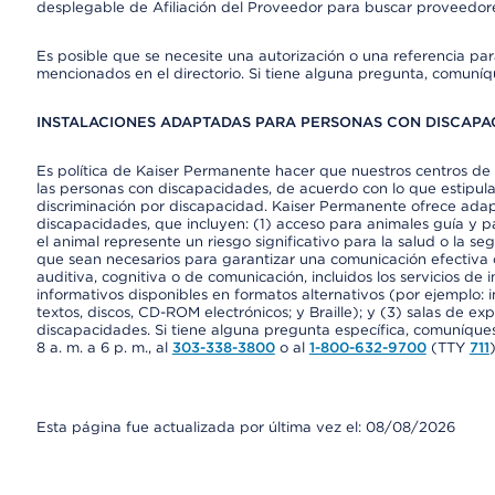
desplegable de Afiliación del Proveedor para buscar proveedor
Es posible que se necesite una autorización o una referencia pa
mencionados en el directorio. Si tiene alguna pregunta, comuníq
INSTALACIONES ADAPTADAS PARA PERSONAS CON DISCAPAC
Es política de Kaiser Permanente hacer que nuestros centros de 
las personas con discapacidades, de acuerdo con lo que estipulan
discriminación por discapacidad. Kaiser Permanente ofrece adap
discapacidades, que incluyen: (1) acceso para animales guía y pa
el animal represente un riesgo significativo para la salud o la s
que sean necesarios para garantizar una comunicación efectiva
auditiva, cognitiva o de comunicación, incluidos los servicios de
informativos disponibles en formatos alternativos (por ejemplo: 
textos, discos, CD-ROM electrónicos; y Braille); y (3) salas de 
discapacidades. Si tiene alguna pregunta específica, comuníques
8 a. m. a 6 p. m., al
303-338-3800
o al
1-800-632-9700
(TTY
711
)
Esta página fue actualizada por última vez el: 08/08/2026