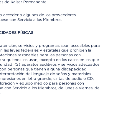
es de Kaiser Permanente.
ra acceder a algunos de los proveedores
uese con Servicio a los Miembros.
IDADES FÍSICAS
atención, servicios y programas sean accesibles para
 las leyes federales y estatales que prohíben la
taciones razonables para las personas con
ra quienes los usan, excepto en los casos en los que
eguridad; (2) aparatos auditivos y servicios adecuados
 con personas que tienen alguna discapacidad
 interpretación del lenguaje de señas y materiales
impresiones en letra grande; cintas de audio o CD;
exploración y equipo médico para personas con
e con Servicio a los Miembros, de lunes a viernes, de
.