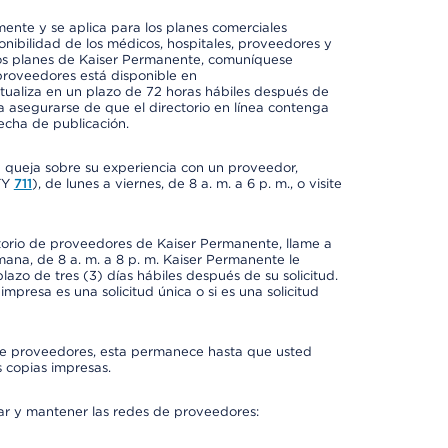
mente y se aplica para los planes comerciales
onibilidad de los médicos, hospitales, proveedores y
 los planes de Kaiser Permanente, comuníquese
proveedores está disponible en
ctualiza en un plazo de 72 horas hábiles después de
a asegurarse de que el directorio en línea contenga
fecha de publicación.
a queja sobre su experiencia con un proveedor,
TY
711
), de lunes a viernes, de 8 a. m. a 6 p. m., o visite
ctorio de proveedores de Kaiser Permanente, llame a
semana, de 8 a. m. a 8 p. m. Kaiser Permanente le
azo de tres (3) días hábiles después de su solicitud.
mpresa es una solicitud única o si es una solicitud
io de proveedores, esta permanece hasta que usted
 copias impresas.
rar y mantener las redes de proveedores: