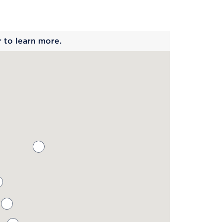
 begins
r to learn more.