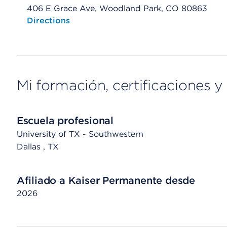
406 E Grace Ave, Woodland Park, CO 80863
Opens native map application on mobile devices
Directions
Mi formación, certificaciones y 
Escuela profesional
University of TX - Southwestern
Dallas
, TX
Afiliado a Kaiser Permanente desde
2026