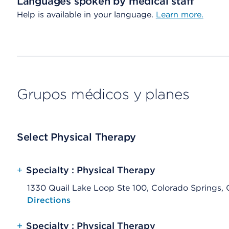
Languages spoken by medical staff
Help is available in your language.
Learn more.
Grupos médicos y planes
Select Physical Therapy
+
Specialty : Physical Therapy
1330 Quail Lake Loop Ste 100, Colorado Springs
Opens native map application on mobile devices
Directions
+
Specialty : Physical Therapy