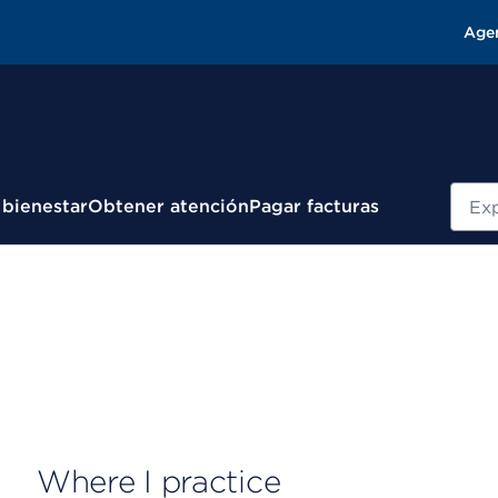
Age
Busc
 bienestar
Obtener atención
Pagar facturas
Where I practice