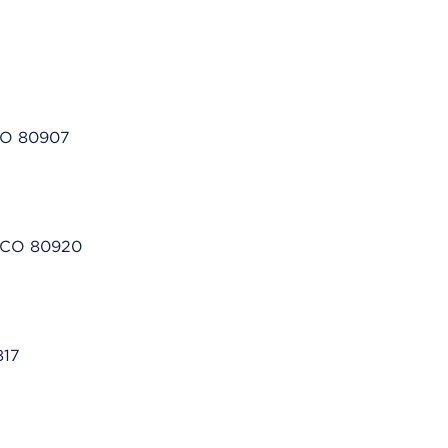
 CO 80907
, CO 80920
817