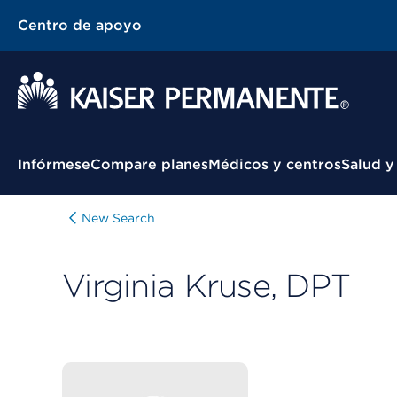
Centro de apoyo
Menú contextual
Infórmese
Compare planes
Médicos y centros
Salud y
New Search
Virginia Kruse, DPT