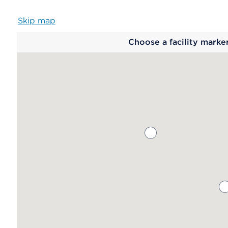
Skip map
Map
Choose a facility marke