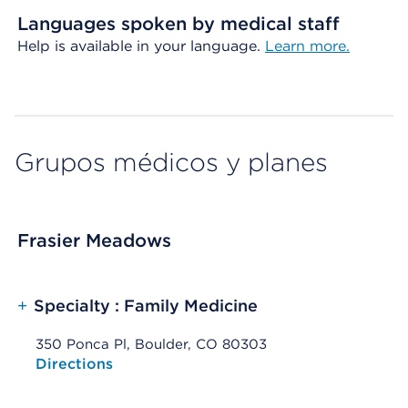
Languages spoken by medical staff
Help is available in your language.
Learn more.
Grupos médicos y planes
Frasier Meadows
+
Specialty : Family Medicine
350 Ponca Pl, Boulder, CO 80303
Opens native map application on mobile devices
Directions