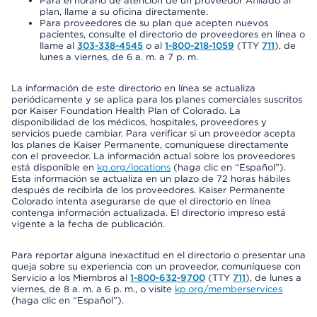
Para el horario de atención de un proveedor Afiliado al
plan, llame a su oficina directamente.
Para proveedores de su plan que acepten nuevos
pacientes, consulte el directorio de proveedores en línea o
llame al
303-338-4545
o al
1-800-218-1059
(TTY
711
), de
lunes a viernes, de 6 a. m. a 7 p. m.
La información de este directorio en línea se actualiza
periódicamente y se aplica para los planes comerciales suscritos
por Kaiser Foundation Health Plan of Colorado. La
disponibilidad de los médicos, hospitales, proveedores y
servicios puede cambiar. Para verificar si un proveedor acepta
los planes de Kaiser Permanente, comuníquese directamente
con el proveedor. La información actual sobre los proveedores
está disponible en
kp.org/locations
(haga clic en “Español”).
Esta información se actualiza en un plazo de 72 horas hábiles
después de recibirla de los proveedores. Kaiser Permanente
Colorado intenta asegurarse de que el directorio en línea
contenga información actualizada. El directorio impreso está
vigente a la fecha de publicación.
Para reportar alguna inexactitud en el directorio o presentar una
queja sobre su experiencia con un proveedor, comuníquese con
Servicio a los Miembros al
1-800-632-9700
(TTY
711
), de lunes a
viernes, de 8 a. m. a 6 p. m., o visite
kp.org/memberservices
(haga clic en “Español”).