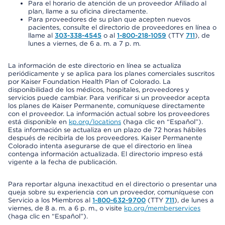
Para el horario de atención de un proveedor Afiliado al
plan, llame a su oficina directamente.
Para proveedores de su plan que acepten nuevos
pacientes, consulte el directorio de proveedores en línea o
llame al
303-338-4545
o al
1-800-218-1059
(TTY
711
), de
lunes a viernes, de 6 a. m. a 7 p. m.
La información de este directorio en línea se actualiza
periódicamente y se aplica para los planes comerciales suscritos
por Kaiser Foundation Health Plan of Colorado. La
disponibilidad de los médicos, hospitales, proveedores y
servicios puede cambiar. Para verificar si un proveedor acepta
los planes de Kaiser Permanente, comuníquese directamente
con el proveedor. La información actual sobre los proveedores
está disponible en
kp.org/locations
(haga clic en “Español”).
Esta información se actualiza en un plazo de 72 horas hábiles
después de recibirla de los proveedores. Kaiser Permanente
Colorado intenta asegurarse de que el directorio en línea
contenga información actualizada. El directorio impreso está
vigente a la fecha de publicación.
Para reportar alguna inexactitud en el directorio o presentar una
queja sobre su experiencia con un proveedor, comuníquese con
Servicio a los Miembros al
1-800-632-9700
(TTY
711
), de lunes a
viernes, de 8 a. m. a 6 p. m., o visite
kp.org/memberservices
(haga clic en “Español”).