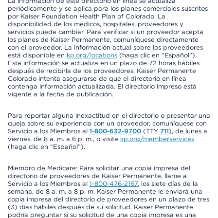
La información de este directorio en línea se actualiza
periódicamente y se aplica para los planes comerciales suscritos
por Kaiser Foundation Health Plan of Colorado. La
disponibilidad de los médicos, hospitales, proveedores y
servicios puede cambiar. Para verificar si un proveedor acepta
los planes de Kaiser Permanente, comuníquese directamente
con el proveedor. La información actual sobre los proveedores
está disponible en
kp.org/locations
(haga clic en “Español”).
Esta información se actualiza en un plazo de 72 horas hábiles
después de recibirla de los proveedores. Kaiser Permanente
Colorado intenta asegurarse de que el directorio en línea
contenga información actualizada. El directorio impreso está
vigente a la fecha de publicación.
Para reportar alguna inexactitud en el directorio o presentar una
queja sobre su experiencia con un proveedor, comuníquese con
Servicio a los Miembros al
1-800-632-9700
(TTY
711
), de lunes a
viernes, de 8 a. m. a 6 p. m., o visite
kp.org/memberservices
(haga clic en “Español”).
Miembro de Medicare: Para solicitar una copia impresa del
directorio de proveedores de Kaiser Permanente, llame a
Servicio a los Miembros al
1-800-476-2167
, los siete días de la
semana, de 8 a. m. a 8 p. m. Kaiser Permanente le enviará una
copia impresa del directorio de proveedores en un plazo de tres
(3) días hábiles después de su solicitud. Kaiser Permanente
podría preguntar si su solicitud de una copia impresa es una