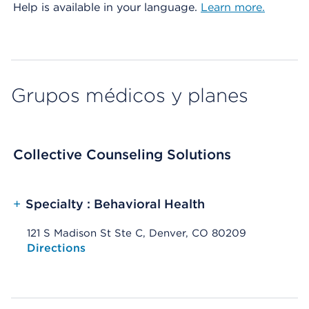
Help is available in your language.
Learn more.
Grupos médicos y planes
Collective Counseling Solutions
+
Specialty : Behavioral Health
121 S Madison St Ste C, Denver, CO 80209
Opens native map application on mobile devices
Directions