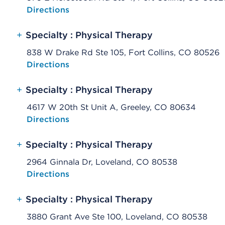
Opens native map application on mobile devices
Directions
+
Specialty : Physical Therapy
838 W Drake Rd Ste 105, Fort Collins, CO 80526
Opens native map application on mobile devices
Directions
+
Specialty : Physical Therapy
4617 W 20th St Unit A, Greeley, CO 80634
Opens native map application on mobile devices
Directions
+
Specialty : Physical Therapy
2964 Ginnala Dr, Loveland, CO 80538
Opens native map application on mobile devices
Directions
+
Specialty : Physical Therapy
3880 Grant Ave Ste 100, Loveland, CO 80538