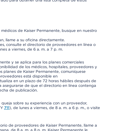
orado para obtener una lista completa de estos
os médicos de Kaiser Permanente, busque en nuestro
n, llame a su oficina directamente.
, consulte el directorio de proveedores en línea o
unes a viernes, de 6 a. m. a 7 p. m.
mente y se aplica para los planes comerciales
onibilidad de los médicos, hospitales, proveedores y
 los planes de Kaiser Permanente, comuníquese
proveedores está disponible en
ctualiza en un plazo de 72 horas hábiles después de
a asegurarse de que el directorio en línea contenga
fecha de publicación.
a queja sobre su experiencia con un proveedor,
TY
711
), de lunes a viernes, de 8 a. m. a 6 p. m., o visite
ctorio de proveedores de Kaiser Permanente, llame a
semana, de 8 a. m. a 8 p. m. Kaiser Permanente le