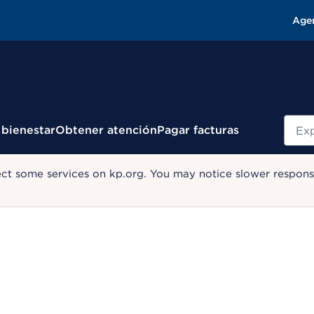
Age
Busc
 bienestar
Obtener atención
Pagar facturas
ect some services on kp.org. You may notice slower response