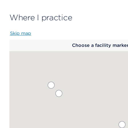
Where I practice
Skip map
Map
Choose a facility marke