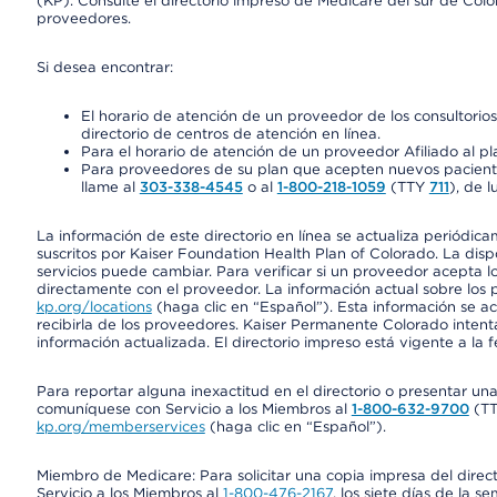
(KP). Consulte el directorio impreso de Medicare del sur de Col
proveedores.
Si desea encontrar:
El horario de atención de un proveedor de los consultori
directorio de centros de atención en línea.
Para el horario de atención de un proveedor Afiliado al pla
Para proveedores de su plan que acepten nuevos pacientes
llame al
303-338-4545
o al
1-800-218-1059
(TTY
711
), de l
La información de este directorio en línea se actualiza periódica
suscritos por Kaiser Foundation Health Plan of Colorado. La disp
servicios puede cambiar. Para verificar si un proveedor acepta
directamente con el proveedor. La información actual sobre los 
kp.org/locations
(haga clic en “Español”). Esta información se a
recibirla de los proveedores. Kaiser Permanente Colorado intent
información actualizada. El directorio impreso está vigente a la 
Para reportar alguna inexactitud en el directorio o presentar un
comuníquese con Servicio a los Miembros al
1-800-632-9700
(T
kp.org/memberservices
(haga clic en “Español”).
Miembro de Medicare: Para solicitar una copia impresa del dire
Servicio a los Miembros al
1-800-476-2167
, los siete días de la 