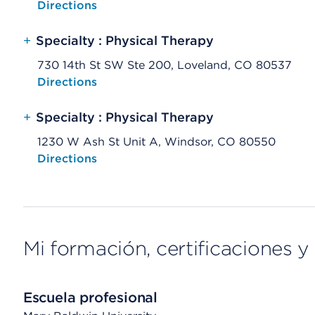
Opens native map application on mobile devices
Directions
+
Specialty : Physical Therapy
730 14th St SW Ste 200, Loveland, CO 80537
Opens native map application on mobile devices
Directions
+
Specialty : Physical Therapy
1230 W Ash St Unit A, Windsor, CO 80550
Opens native map application on mobile devices
Directions
Mi formación, certificaciones y 
Escuela profesional