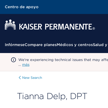
Centro de apoyo
Menú contextual
Infórmese
Compare planes
Médicos y centros
Salud y
We're experiencing technical issues that may aff
…
más
New Search
Tianna Delp, DPT