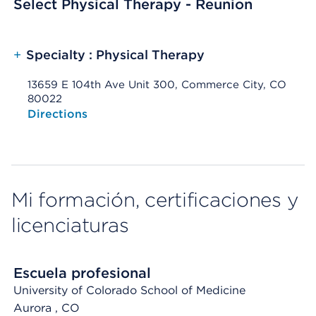
Select Physical Therapy - Reunion
+
Specialty : Physical Therapy
13659 E 104th Ave Unit 300, Commerce City, CO
80022
Opens native map application on mobile devices
Directions
Mi formación, certificaciones y
licenciaturas
Escuela profesional
University of Colorado School of Medicine
Aurora
, CO