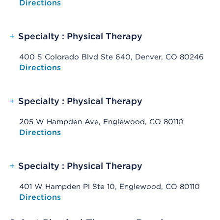
Opens native map application on mobile devices
Directions
+
Specialty : Physical Therapy
400 S Colorado Blvd Ste 640, Denver, CO 80246
Opens native map application on mobile devices
Directions
+
Specialty : Physical Therapy
205 W Hampden Ave, Englewood, CO 80110
Opens native map application on mobile devices
Directions
+
Specialty : Physical Therapy
401 W Hampden Pl Ste 10, Englewood, CO 80110
Opens native map application on mobile devices
Directions