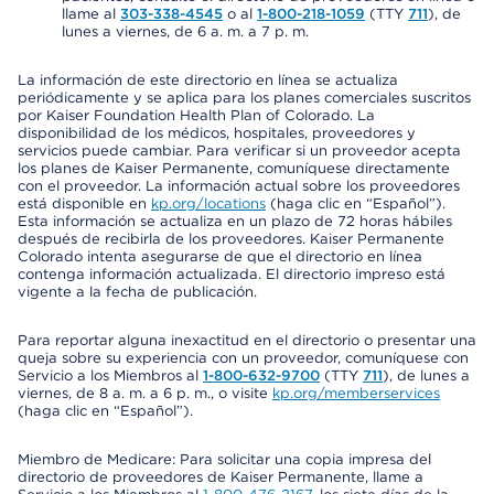
llame al
303-338-4545
o al
1-800-218-1059
(TTY
711
), de
lunes a viernes, de 6 a. m. a 7 p. m.
La información de este directorio en línea se actualiza
periódicamente y se aplica para los planes comerciales suscritos
por Kaiser Foundation Health Plan of Colorado. La
disponibilidad de los médicos, hospitales, proveedores y
servicios puede cambiar. Para verificar si un proveedor acepta
los planes de Kaiser Permanente, comuníquese directamente
con el proveedor. La información actual sobre los proveedores
está disponible en
kp.org/locations
(haga clic en “Español”).
Esta información se actualiza en un plazo de 72 horas hábiles
después de recibirla de los proveedores. Kaiser Permanente
Colorado intenta asegurarse de que el directorio en línea
contenga información actualizada. El directorio impreso está
vigente a la fecha de publicación.
Para reportar alguna inexactitud en el directorio o presentar una
queja sobre su experiencia con un proveedor, comuníquese con
Servicio a los Miembros al
1-800-632-9700
(TTY
711
), de lunes a
viernes, de 8 a. m. a 6 p. m., o visite
kp.org/memberservices
(haga clic en “Español”).
Miembro de Medicare: Para solicitar una copia impresa del
directorio de proveedores de Kaiser Permanente, llame a