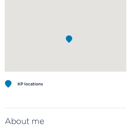
KP locations
Map ends
About me