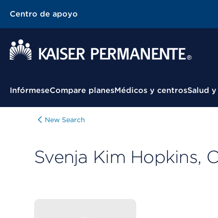
Centro de apoyo
Menú contextual
Infórmese
Compare planes
Médicos y centros
Salud y
New Search
Svenja Kim Hopkins, 