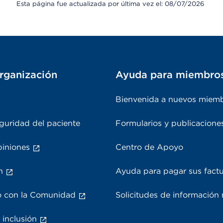
Esta página fue actualizada por última vez el: 08/07/2026
rganización
Ayuda para miembro
Bienvenida a nuevos miem
guridad del paciente
Formularios y publicacione
piniones
Centro de Apoyo
n
Ayuda para pagar sus fact
 con la Comunidad
Solicitudes de información
 inclusión