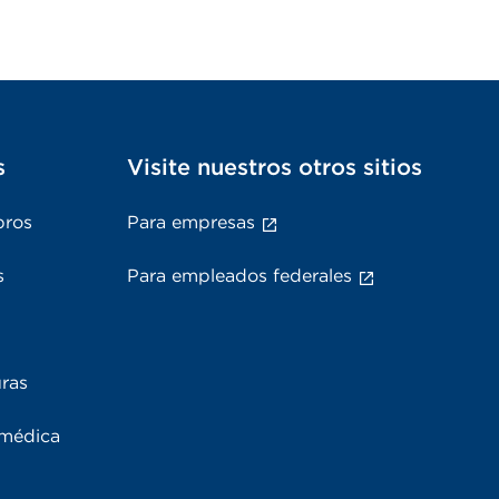
s
Visite nuestros otros sitios
bros
Para empresas
s
Para empleados federales
uras
 médica