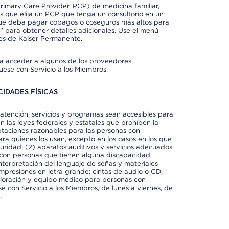
imary Care Provider, PCP) de medicina familiar,
 que elija un PCP que tenga un consultorio en un
 que deba pagar copagos o coseguros más altos para
” para obtener detalles adicionales. Use el menú
es de Kaiser Permanente.
ra acceder a algunos de los proveedores
uese con Servicio a los Miembros.
IDADES FÍSICAS
atención, servicios y programas sean accesibles para
 las leyes federales y estatales que prohíben la
taciones razonables para las personas con
ra quienes los usan, excepto en los casos en los que
eguridad; (2) aparatos auditivos y servicios adecuados
 con personas que tienen alguna discapacidad
 interpretación del lenguaje de señas y materiales
impresiones en letra grande; cintas de audio o CD;
exploración y equipo médico para personas con
e con Servicio a los Miembros, de lunes a viernes, de
.