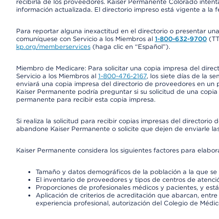
recibirla de los proveedores. Kaiser Permanente Colorado intent
información actualizada. El directorio impreso está vigente a la 
Para reportar alguna inexactitud en el directorio o presentar un
comuníquese con Servicio a los Miembros al
1-800-632-9700
(T
kp.org/memberservices
(haga clic en “Español”).
Miembro de Medicare: Para solicitar una copia impresa del dire
Servicio a los Miembros al
1-800-476-2167
, los siete días de la 
enviará una copia impresa del directorio de proveedores en un pl
Kaiser Permanente podría preguntar si su solicitud de una copia i
permanente para recibir esta copia impresa.
Si realiza la solicitud para recibir copias impresas del director
abandone Kaiser Permanente o solicite que dejen de enviarle las
Kaiser Permanente considera los siguientes factores para elabo
Tamaño y datos demográficos de la población a la que se 
El inventario de proveedores y tipos de centros de atenció
Proporciones de profesionales médicos y pacientes, y est
Aplicación de criterios de acreditación que abarcan, entre 
experiencia profesional, autorización del Colegio de Médic