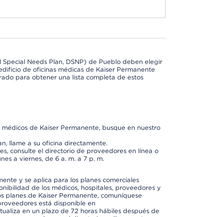
l Special Needs Plan, DSNP) de Pueblo deben elegir
dificio de oficinas médicas de Kaiser Permanente
orado para obtener una lista completa de estos
os médicos de Kaiser Permanente, busque en nuestro
n, llame a su oficina directamente.
, consulte el directorio de proveedores en línea o
unes a viernes, de 6 a. m. a 7 p. m.
mente y se aplica para los planes comerciales
onibilidad de los médicos, hospitales, proveedores y
 los planes de Kaiser Permanente, comuníquese
proveedores está disponible en
ctualiza en un plazo de 72 horas hábiles después de