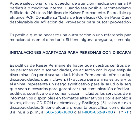
Puede seleccionar un proveedor de atención médica primaria (Pr
pediatría o medicina interna. Cuando sea posible, recomendamos
Edificio de Oficinas Médicas de Kaiser Permanente. Es posible
algunos PCP. Consulte su “Lista de Beneficios (Quién Paga Qué)
desplegable de Afiliación del Proveedor para buscar proveedor
Es posible que se necesite una autorización o una referencia pa
mencionados en el directorio. Si tiene alguna pregunta, comuníq
INSTALACIONES ADAPTADAS PARA PERSONAS CON DISCAPAC
Es política de Kaiser Permanente hacer que nuestros centros de 
las personas con discapacidades, de acuerdo con lo que estipulan
discriminación por discapacidad. Kaiser Permanente ofrece adap
discapacidades, que incluyen: (1) acceso para animales guía y pa
el animal represente un riesgo significativo para la salud o la s
que sean necesarios para garantizar una comunicación efectiva
auditiva, cognitiva o de comunicación, incluidos los servicios de
informativos disponibles en formatos alternativos (por ejemplo: 
textos, discos, CD-ROM electrónicos; y Braille); y (3) salas de 
discapacidades. Si tiene alguna pregunta específica, comuníques
8 a. m. a 6 p. m., al
303-338-3800
o al
1-800-632-9700
(TTY
711
)