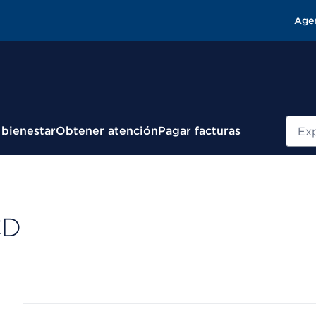
Age
Busc
 bienestar
Obtener atención
Pagar facturas
CD