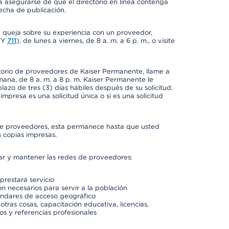
a asegurarse de que el directorio en línea contenga
fecha de publicación.
a queja sobre su experiencia con un proveedor,
TY
711
), de lunes a viernes, de 8 a. m. a 6 p. m., o visite
ctorio de proveedores de Kaiser Permanente, llame a
semana, de 8 a. m. a 8 p. m. Kaiser Permanente le
azo de tres (3) días hábiles después de su solicitud.
mpresa es una solicitud única o si es una solicitud
io de proveedores, esta permanece hasta que usted
 copias impresas.
rar y mantener las redes de proveedores:
prestará servicio
n necesarios para servir a la población
ándares de acceso geográfico
otras cosas, capacitación educativa, licencias,
os y referencias profesionales