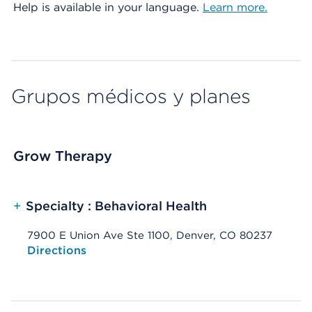
Help is available in your language.
Learn more.
Grupos médicos y planes
Grow Therapy
+
Specialty : Behavioral Health
7900 E Union Ave Ste 1100, Denver, CO 80237
Opens native map application on mobile devices
Directions