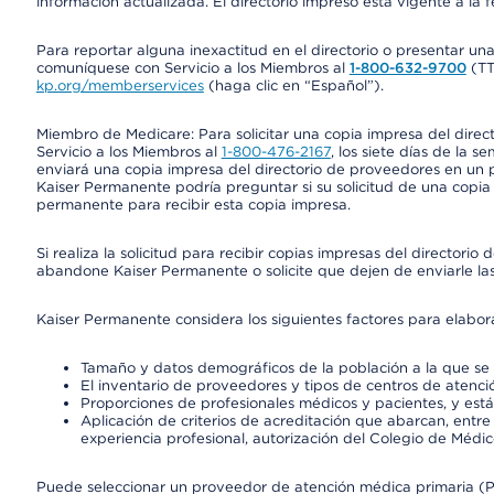
información actualizada. El directorio impreso está vigente a la 
Para reportar alguna inexactitud en el directorio o presentar un
comuníquese con Servicio a los Miembros al
1-800-632-9700
(T
kp.org/memberservices
(haga clic en “Español”).
Miembro de Medicare: Para solicitar una copia impresa del dire
Servicio a los Miembros al
1-800-476-2167
, los siete días de la 
enviará una copia impresa del directorio de proveedores en un pl
Kaiser Permanente podría preguntar si su solicitud de una copia i
permanente para recibir esta copia impresa.
Si realiza la solicitud para recibir copias impresas del director
abandone Kaiser Permanente o solicite que dejen de enviarle las
Kaiser Permanente considera los siguientes factores para elabo
Tamaño y datos demográficos de la población a la que se 
El inventario de proveedores y tipos de centros de atenció
Proporciones de profesionales médicos y pacientes, y est
Aplicación de criterios de acreditación que abarcan, entre 
experiencia profesional, autorización del Colegio de Médic
Puede seleccionar un proveedor de atención médica primaria (Pr