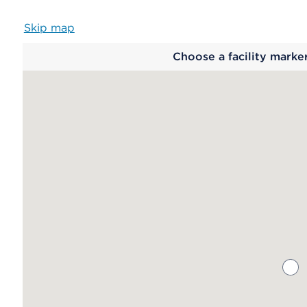
Skip map
Map
Choose a facility marke