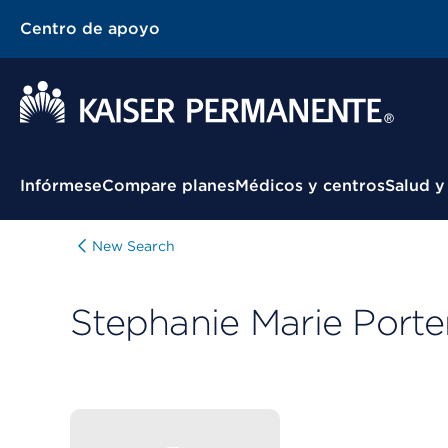
Centro de apoyo
Menú contextual
Infórmese
Compare planes
Médicos y centros
Salud y
New Search
Stephanie Marie Porte