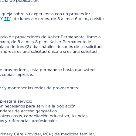
fecha de publicación.
a queja sobre su experiencia con un proveedor,
TY
711
), de lunes a viernes, de 8 a. m. a 6 p. m., o visite
ctorio de proveedores de Kaiser Permanente, llame a
semana, de 8 a. m. a 8 p. m. Kaiser Permanente le
azo de tres (3) días hábiles después de su solicitud.
mpresa es una solicitud única o si es una solicitud
io de proveedores, esta permanece hasta que usted
 copias impresas.
rar y mantener las redes de proveedores:
prestará servicio
n necesarios para servir a la población
ándares de acceso geográfico
otras cosas, capacitación educativa, licencias,
os y referencias profesionales
imary Care Provider, PCP) de medicina familiar,