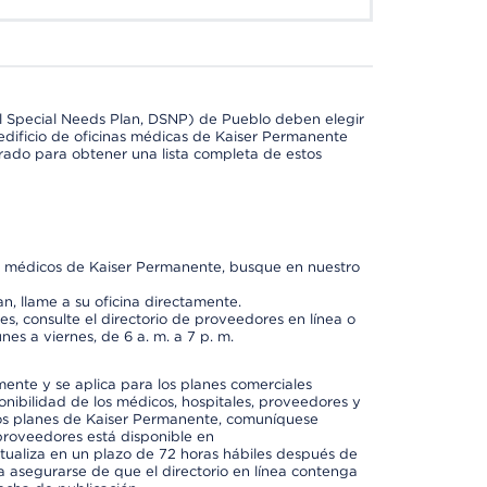
l Special Needs Plan, DSNP) de Pueblo deben elegir
dificio de oficinas médicas de Kaiser Permanente
orado para obtener una lista completa de estos
os médicos de Kaiser Permanente, busque en nuestro
n, llame a su oficina directamente.
, consulte el directorio de proveedores en línea o
unes a viernes, de 6 a. m. a 7 p. m.
mente y se aplica para los planes comerciales
onibilidad de los médicos, hospitales, proveedores y
 los planes de Kaiser Permanente, comuníquese
proveedores está disponible en
ctualiza en un plazo de 72 horas hábiles después de
a asegurarse de que el directorio en línea contenga