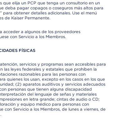
 que elija un PCP que tenga un consultorio en un
 que deba pagar copagos o coseguros más altos para
” para obtener detalles adicionales. Use el menú
es de Kaiser Permanente.
ra acceder a algunos de los proveedores
uese con Servicio a los Miembros.
IDADES FÍSICAS
atención, servicios y programas sean accesibles para
 las leyes federales y estatales que prohíben la
taciones razonables para las personas con
ra quienes los usan, excepto en los casos en los que
eguridad; (2) aparatos auditivos y servicios adecuados
 con personas que tienen alguna discapacidad
 interpretación del lenguaje de señas y materiales
impresiones en letra grande; cintas de audio o CD;
exploración y equipo médico para personas con
e con Servicio a los Miembros, de lunes a viernes, de
.