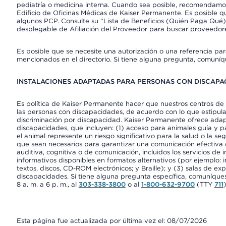
pediatría o medicina interna. Cuando sea posible, recomendamos
Edificio de Oficinas Médicas de Kaiser Permanente. Es posible
algunos PCP. Consulte su “Lista de Beneficios (Quién Paga Qué)
desplegable de Afiliación del Proveedor para buscar proveedor
Es posible que se necesite una autorización o una referencia pa
mencionados en el directorio. Si tiene alguna pregunta, comuníq
INSTALACIONES ADAPTADAS PARA PERSONAS CON DISCAPAC
Es política de Kaiser Permanente hacer que nuestros centros de 
las personas con discapacidades, de acuerdo con lo que estipulan
discriminación por discapacidad. Kaiser Permanente ofrece adap
discapacidades, que incluyen: (1) acceso para animales guía y pa
el animal represente un riesgo significativo para la salud o la s
que sean necesarios para garantizar una comunicación efectiva
auditiva, cognitiva o de comunicación, incluidos los servicios de
informativos disponibles en formatos alternativos (por ejemplo: 
textos, discos, CD-ROM electrónicos; y Braille); y (3) salas de 
discapacidades. Si tiene alguna pregunta específica, comuníques
8 a. m. a 6 p. m., al
303-338-3800
o al
1-800-632-9700
(TTY
711
)
Esta página fue actualizada por última vez el: 08/07/2026