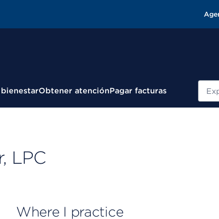
Age
Busc
 bienestar
Obtener atención
Pagar facturas
r, LPC
Where I practice