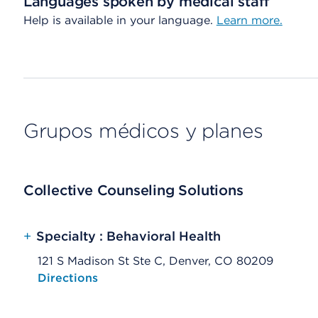
Languages spoken by medical staff
Help is available in your language.
Learn more.
Grupos médicos y planes
Collective Counseling Solutions
+
Specialty : Behavioral Health
121 S Madison St Ste C, Denver, CO 80209
Opens native map application on mobile devices
Directions