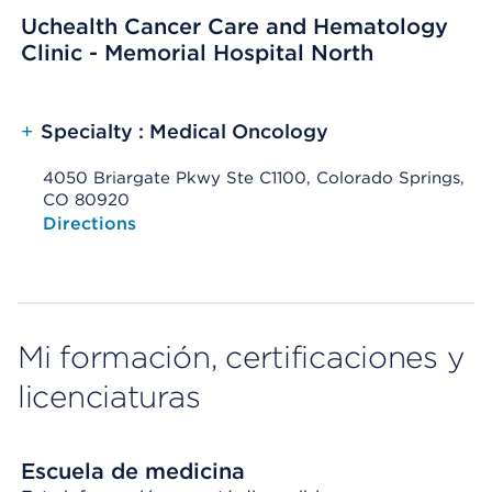
Uchealth Cancer Care and Hematology
Clinic - Memorial Hospital North
+
Specialty : Medical Oncology
4050 Briargate Pkwy Ste C1100, Colorado Springs,
CO 80920
Opens native map application on mobile devices
Directions
Mi formación, certificaciones y
licenciaturas
Escuela de medicina