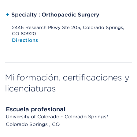
+
Specialty : Orthopaedic Surgery
2446 Research Pkwy Ste 205, Colorado Springs,
CO 80920
Opens native map application on mobile devices
Directions
Mi formación, certificaciones y
licenciaturas
Escuela profesional
University of Colorado - Colorado Springs*
Colorado Springs
, CO