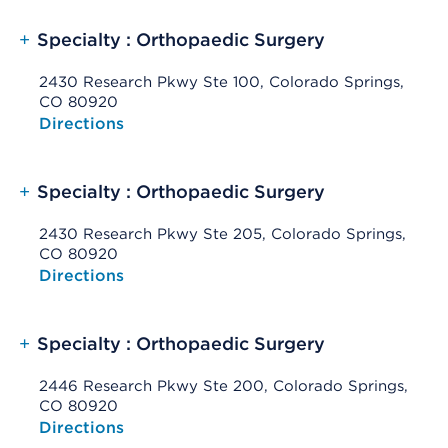
+
Specialty : Orthopaedic Surgery
2430 Research Pkwy Ste 100, Colorado Springs,
CO 80920
Opens native map application on mobile devices
Directions
+
Specialty : Orthopaedic Surgery
2430 Research Pkwy Ste 205, Colorado Springs,
CO 80920
Opens native map application on mobile devices
Directions
+
Specialty : Orthopaedic Surgery
2446 Research Pkwy Ste 200, Colorado Springs,
CO 80920
Opens native map application on mobile devices
Directions