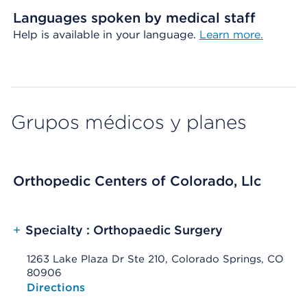
Languages spoken by medical staff
Help is available in your language.
Learn more.
Grupos médicos y planes
Orthopedic Centers of Colorado, Llc
+
Specialty : Orthopaedic Surgery
1263 Lake Plaza Dr Ste 210, Colorado Springs, CO
80906
Opens native map application on mobile devices
Directions