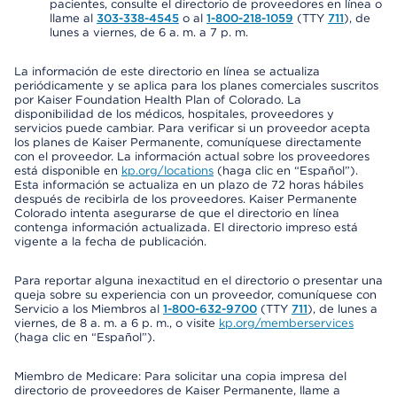
pacientes, consulte el directorio de proveedores en línea o
llame al
303-338-4545
o al
1-800-218-1059
(TTY
711
), de
lunes a viernes, de 6 a. m. a 7 p. m.
La información de este directorio en línea se actualiza
periódicamente y se aplica para los planes comerciales suscritos
por Kaiser Foundation Health Plan of Colorado. La
disponibilidad de los médicos, hospitales, proveedores y
servicios puede cambiar. Para verificar si un proveedor acepta
los planes de Kaiser Permanente, comuníquese directamente
con el proveedor. La información actual sobre los proveedores
está disponible en
kp.org/locations
(haga clic en “Español”).
Esta información se actualiza en un plazo de 72 horas hábiles
después de recibirla de los proveedores. Kaiser Permanente
Colorado intenta asegurarse de que el directorio en línea
contenga información actualizada. El directorio impreso está
vigente a la fecha de publicación.
Para reportar alguna inexactitud en el directorio o presentar una
queja sobre su experiencia con un proveedor, comuníquese con
Servicio a los Miembros al
1-800-632-9700
(TTY
711
), de lunes a
viernes, de 8 a. m. a 6 p. m., o visite
kp.org/memberservices
(haga clic en “Español”).
Miembro de Medicare: Para solicitar una copia impresa del
directorio de proveedores de Kaiser Permanente, llame a