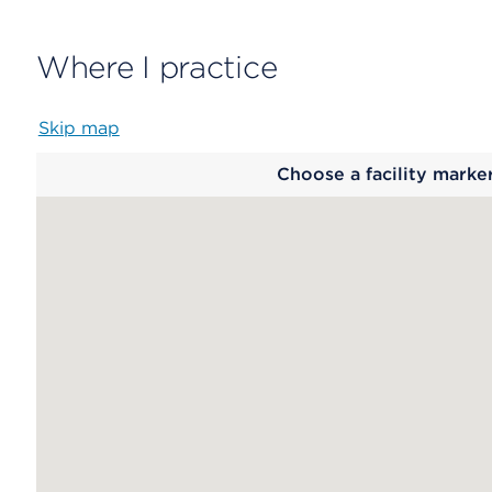
Where I practice
Skip map
Map
Choose a facility marke