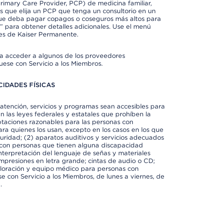
imary Care Provider, PCP) de medicina familiar,
 que elija un PCP que tenga un consultorio en un
 que deba pagar copagos o coseguros más altos para
” para obtener detalles adicionales. Use el menú
es de Kaiser Permanente.
ra acceder a algunos de los proveedores
uese con Servicio a los Miembros.
IDADES FÍSICAS
atención, servicios y programas sean accesibles para
 las leyes federales y estatales que prohíben la
taciones razonables para las personas con
ra quienes los usan, excepto en los casos en los que
eguridad; (2) aparatos auditivos y servicios adecuados
 con personas que tienen alguna discapacidad
 interpretación del lenguaje de señas y materiales
impresiones en letra grande; cintas de audio o CD;
exploración y equipo médico para personas con
e con Servicio a los Miembros, de lunes a viernes, de
.