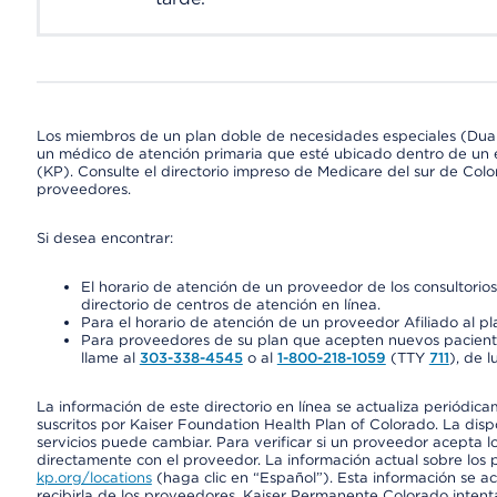
Los miembros de un plan doble de necesidades especiales (Dua
un médico de atención primaria que esté ubicado dentro de un e
(KP). Consulte el directorio impreso de Medicare del sur de Col
proveedores.
Si desea encontrar:
El horario de atención de un proveedor de los consultori
directorio de centros de atención en línea.
Para el horario de atención de un proveedor Afiliado al pla
Para proveedores de su plan que acepten nuevos pacientes
llame al
303-338-4545
o al
1-800-218-1059
(TTY
711
), de l
La información de este directorio en línea se actualiza periódica
suscritos por Kaiser Foundation Health Plan of Colorado. La disp
servicios puede cambiar. Para verificar si un proveedor acepta
directamente con el proveedor. La información actual sobre los 
kp.org/locations
(haga clic en “Español”). Esta información se a
recibirla de los proveedores. Kaiser Permanente Colorado intent