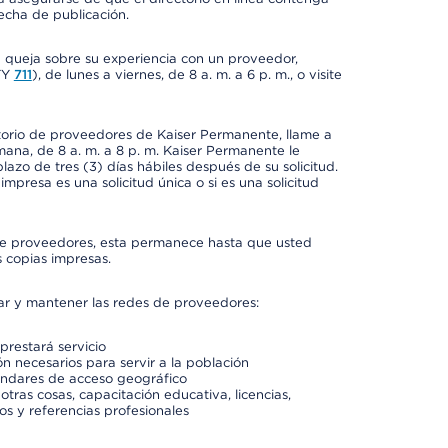
fecha de publicación.
a queja sobre su experiencia con un proveedor,
TY
711
), de lunes a viernes, de 8 a. m. a 6 p. m., o visite
ctorio de proveedores de Kaiser Permanente, llame a
semana, de 8 a. m. a 8 p. m. Kaiser Permanente le
azo de tres (3) días hábiles después de su solicitud.
mpresa es una solicitud única o si es una solicitud
io de proveedores, esta permanece hasta que usted
 copias impresas.
rar y mantener las redes de proveedores:
prestará servicio
n necesarios para servir a la población
ándares de acceso geográfico
otras cosas, capacitación educativa, licencias,
os y referencias profesionales