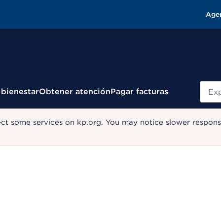
Age
Busc
 bienestar
Obtener atención
Pagar facturas
ect some services on kp.org. You may notice slower response