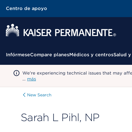
Centro de apoyo
Menú contextual
Infórmese
Compare planes
Médicos y centros
Salud y
We're experiencing technical issues that may aff
…
más
New Search
Sarah L Pihl, NP