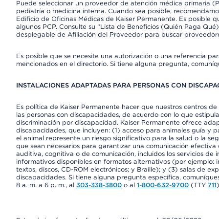
Puede seleccionar un proveedor de atención médica primaria (Pr
pediatría o medicina interna. Cuando sea posible, recomendamos
Edificio de Oficinas Médicas de Kaiser Permanente. Es posible
algunos PCP. Consulte su “Lista de Beneficios (Quién Paga Qué)
desplegable de Afiliación del Proveedor para buscar proveedor
Es posible que se necesite una autorización o una referencia pa
mencionados en el directorio. Si tiene alguna pregunta, comuníq
INSTALACIONES ADAPTADAS PARA PERSONAS CON DISCAPAC
Es política de Kaiser Permanente hacer que nuestros centros de 
las personas con discapacidades, de acuerdo con lo que estipulan
discriminación por discapacidad. Kaiser Permanente ofrece adap
discapacidades, que incluyen: (1) acceso para animales guía y pa
el animal represente un riesgo significativo para la salud o la s
que sean necesarios para garantizar una comunicación efectiva
auditiva, cognitiva o de comunicación, incluidos los servicios de
informativos disponibles en formatos alternativos (por ejemplo: 
textos, discos, CD-ROM electrónicos; y Braille); y (3) salas de 
discapacidades. Si tiene alguna pregunta específica, comuníques
8 a. m. a 6 p. m., al
303-338-3800
o al
1-800-632-9700
(TTY
711
)