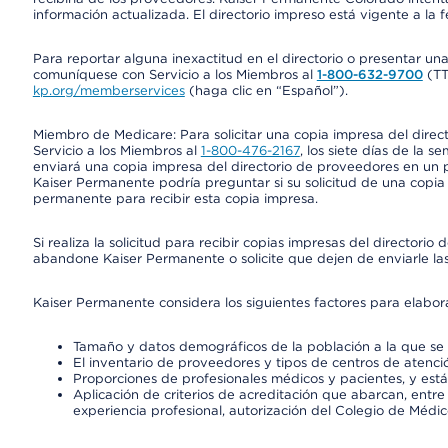
información actualizada. El directorio impreso está vigente a la 
Para reportar alguna inexactitud en el directorio o presentar un
comuníquese con Servicio a los Miembros al
1-800-632-9700
(T
kp.org/memberservices
(haga clic en “Español”).
Miembro de Medicare: Para solicitar una copia impresa del dire
Servicio a los Miembros al
1-800-476-2167
, los siete días de la 
enviará una copia impresa del directorio de proveedores en un pl
Kaiser Permanente podría preguntar si su solicitud de una copia i
permanente para recibir esta copia impresa.
Si realiza la solicitud para recibir copias impresas del director
abandone Kaiser Permanente o solicite que dejen de enviarle las
Kaiser Permanente considera los siguientes factores para elabo
Tamaño y datos demográficos de la población a la que se 
El inventario de proveedores y tipos de centros de atenció
Proporciones de profesionales médicos y pacientes, y est
Aplicación de criterios de acreditación que abarcan, entre 
experiencia profesional, autorización del Colegio de Médic