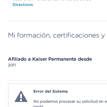
Opens native map application on mobile devices
Directions
Mi formación, certificaciones y 
Afiliado a Kaiser Permanente desde
2011
Error del Sistema
System Error
No podemos procesar su solicitud en 
tarde.