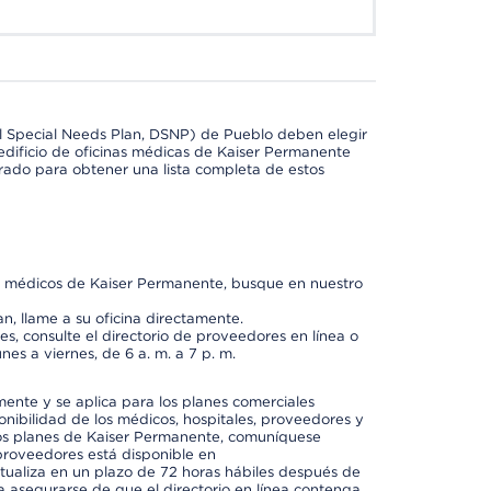
l Special Needs Plan, DSNP) de Pueblo deben elegir
dificio de oficinas médicas de Kaiser Permanente
orado para obtener una lista completa de estos
os médicos de Kaiser Permanente, busque en nuestro
n, llame a su oficina directamente.
, consulte el directorio de proveedores en línea o
unes a viernes, de 6 a. m. a 7 p. m.
mente y se aplica para los planes comerciales
onibilidad de los médicos, hospitales, proveedores y
 los planes de Kaiser Permanente, comuníquese
proveedores está disponible en
ctualiza en un plazo de 72 horas hábiles después de
a asegurarse de que el directorio en línea contenga