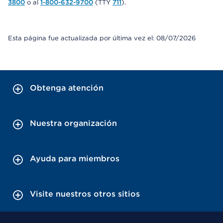
3800
o al
1-800-632-9700
(TTY
711
).
Esta página fue actualizada por última vez el: 08/07/2026
Obtenga atención
Nuestra organización
Ayuda para miembros
Visite nuestros otros sitios