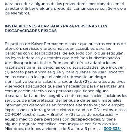
para acceder a algunos de los proveedores mencionados en el
directorio. Si tiene alguna pregunta, comuníquese con Servicio a
los Miembros.
INSTALACIONES ADAPTADAS PARA PERSONAS CON
DISCAPACIDADES FÍSICAS
Es política de Kaiser Permanente hacer que nuestros centros de
atención, servicios y programas sean accesibles para las
personas con discapacidades, de acuerdo con lo que estipulan
las leyes federales y estatales que prohíben la discriminación
por discapacidad. Kaiser Permanente ofrece adaptaciones
razonables para las personas con discapacidades, que incluyen:
(1) acceso para animales guía y para quienes los usan, excepto
en los casos en los que el animal represente un riesgo
significativo para la salud o la seguridad; (2) aparatos auditivos
y servicios adecuados que sean necesarios para garantizar una
comunicación efectiva con personas que tienen alguna
discapacidad auditiva, cognitiva o de comunicación, incluidos los
servicios de interpretación del lenguaje de señas y materiales
informativos disponibles en formatos alternativos (por ejemplo:
impresiones en letra grande; cintas de audio o CD; textos, discos,
CD-ROM electrónicos; y Braille); y (3) salas de exploración y
equipo médico para personas con discapacidades. Si tiene
alguna pregunta específica, comuníquese con Servicio a los
Miembros, de lunes a viernes, de 8 a. m. a 6 p. m., al
303-338-