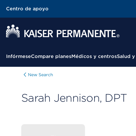
Centro de apoyo
Menú contextual
Infórmese
Compare planes
Médicos y centros
Salud y
New Search
Sarah Jennison, DPT