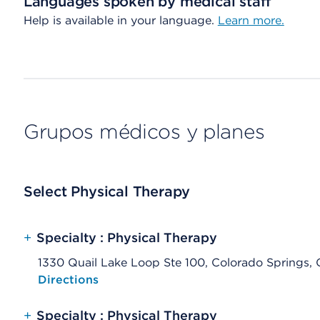
Languages spoken by medical staff
Help is available in your language.
Learn more.
Grupos médicos y planes
Select Physical Therapy
+
Specialty : Physical Therapy
1330 Quail Lake Loop Ste 100, Colorado Springs
Opens native map application on mobile devices
Directions
+
Specialty : Physical Therapy