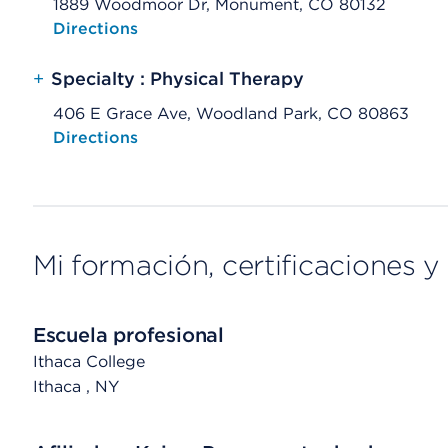
1889 Woodmoor Dr, Monument, CO 80132
Opens native map application on mobile devices
Directions
+
Specialty : Physical Therapy
406 E Grace Ave, Woodland Park, CO 80863
Opens native map application on mobile devices
Directions
Mi formación, certificaciones y 
Escuela profesional
Ithaca College
Ithaca
, NY