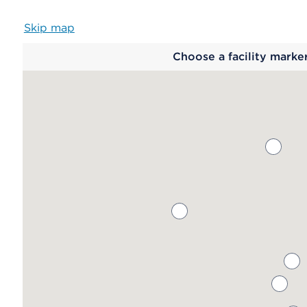
Skip map
Map
Choose a facility marke