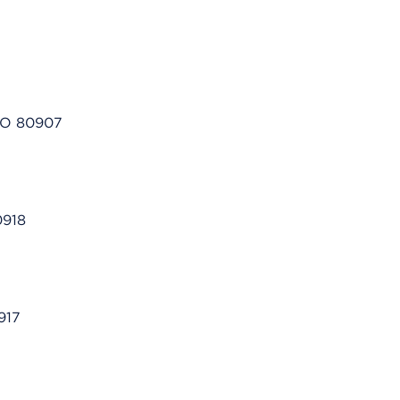
 CO 80907
0918
917