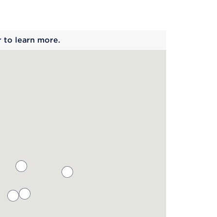
 begins
r to learn more.