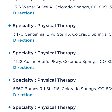
15 S Weber St Ste A, Colorado Springs, CO 80903
Opens native map application on mobile devices
Directions
+
Specialty : Physical Therapy
3470 Centennial Blvd Ste 115, Colorado Springs,
Opens native map application on mobile devices
Directions
+
Specialty : Physical Therapy
4122 Austin Bluffs Pkwy, Colorado Springs, CO 8
Opens native map application on mobile devices
Directions
+
Specialty : Physical Therapy
5660 Barnes Rd Ste 116, Colorado Springs, CO 80
Opens native map application on mobile devices
Directions
+
Specialty : Physical Therapy