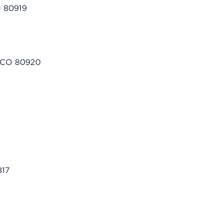
O 80919
, CO 80920
817