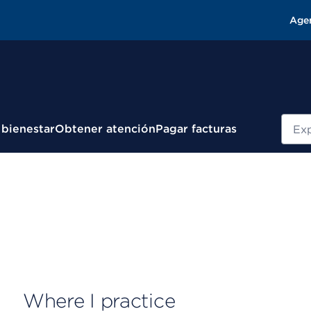
Age
Busc
 bienestar
Obtener atención
Pagar facturas
Where I practice