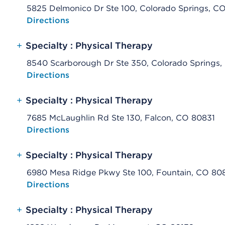
5825 Delmonico Dr Ste 100, Colorado Springs, C
Opens native map application on mobile devices
Directions
+
Specialty : Physical Therapy
8540 Scarborough Dr Ste 350, Colorado Springs
Opens native map application on mobile devices
Directions
+
Specialty : Physical Therapy
7685 McLaughlin Rd Ste 130, Falcon, CO 80831
Opens native map application on mobile devices
Directions
+
Specialty : Physical Therapy
6980 Mesa Ridge Pkwy Ste 100, Fountain, CO 80
Opens native map application on mobile devices
Directions
+
Specialty : Physical Therapy