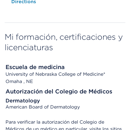
Opens native map application on mobile devices
Directions
Mi formación, certificaciones y
licenciaturas
Escuela de medicina
University of Nebraska College of Medicine*
Omaha
, NE
Autorización del Colegio de Médicos
Dermatology
American Board of Dermatology
Para verificar la autorización del Colegio de
Médicos de un médico en particular, visite los sitios