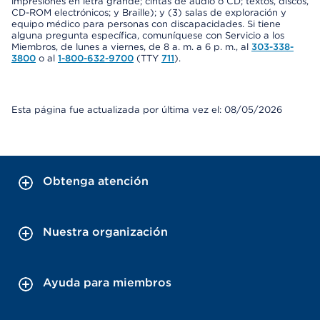
impresiones en letra grande; cintas de audio o CD; textos, discos,
CD-ROM electrónicos; y Braille); y (3) salas de exploración y
equipo médico para personas con discapacidades. Si tiene
alguna pregunta específica, comuníquese con Servicio a los
Miembros, de lunes a viernes, de 8 a. m. a 6 p. m., al
303-338-
3800
o al
1-800-632-9700
(TTY
711
).
Esta página fue actualizada por última vez el: 08/05/2026
Obtenga atención
Nuestra organización
Ayuda para miembros