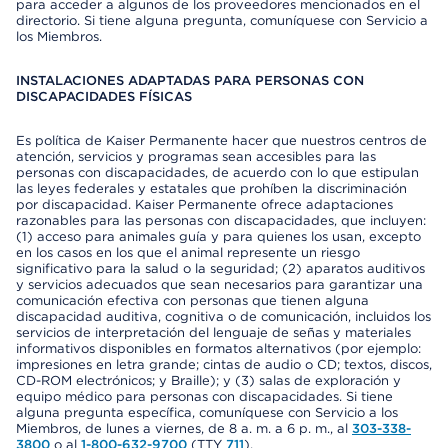
para acceder a algunos de los proveedores mencionados en el
directorio. Si tiene alguna pregunta, comuníquese con Servicio a
los Miembros.
INSTALACIONES ADAPTADAS PARA PERSONAS CON
DISCAPACIDADES FÍSICAS
Es política de Kaiser Permanente hacer que nuestros centros de
atención, servicios y programas sean accesibles para las
personas con discapacidades, de acuerdo con lo que estipulan
las leyes federales y estatales que prohíben la discriminación
por discapacidad. Kaiser Permanente ofrece adaptaciones
razonables para las personas con discapacidades, que incluyen:
(1) acceso para animales guía y para quienes los usan, excepto
en los casos en los que el animal represente un riesgo
significativo para la salud o la seguridad; (2) aparatos auditivos
y servicios adecuados que sean necesarios para garantizar una
comunicación efectiva con personas que tienen alguna
discapacidad auditiva, cognitiva o de comunicación, incluidos los
servicios de interpretación del lenguaje de señas y materiales
informativos disponibles en formatos alternativos (por ejemplo:
impresiones en letra grande; cintas de audio o CD; textos, discos,
CD-ROM electrónicos; y Braille); y (3) salas de exploración y
equipo médico para personas con discapacidades. Si tiene
alguna pregunta específica, comuníquese con Servicio a los
Miembros, de lunes a viernes, de 8 a. m. a 6 p. m., al
303-338-
3800
o al
1-800-632-9700
(TTY
711
).