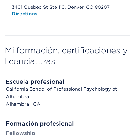
3401 Quebec St Ste 110, Denver, CO 80207
Opens native map application on mobile devices
Directions
Mi formación, certificaciones y
licenciaturas
Escuela profesional
California School of Professional Psychology at
Alhambra
Alhambra
, CA
Formación profesional
Fellowship