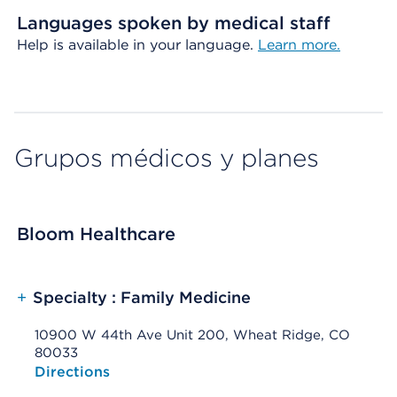
Languages spoken by medical staff
Help is available in your language.
Learn more.
Grupos médicos y planes
Bloom Healthcare
+
Specialty : Family Medicine
10900 W 44th Ave Unit 200, Wheat Ridge, CO
80033
Opens native map application on mobile devices
Directions