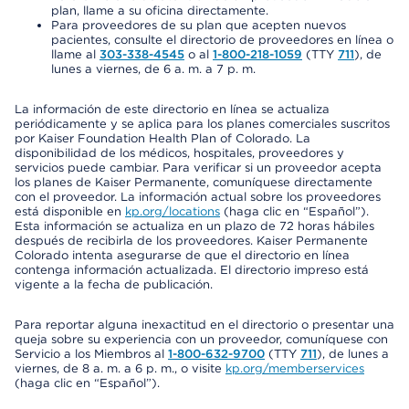
plan, llame a su oficina directamente.
Para proveedores de su plan que acepten nuevos
pacientes, consulte el directorio de proveedores en línea o
llame al
303-338-4545
o al
1-800-218-1059
(TTY
711
), de
lunes a viernes, de 6 a. m. a 7 p. m.
La información de este directorio en línea se actualiza
periódicamente y se aplica para los planes comerciales suscritos
por Kaiser Foundation Health Plan of Colorado. La
disponibilidad de los médicos, hospitales, proveedores y
servicios puede cambiar. Para verificar si un proveedor acepta
los planes de Kaiser Permanente, comuníquese directamente
con el proveedor. La información actual sobre los proveedores
está disponible en
kp.org/locations
(haga clic en “Español”).
Esta información se actualiza en un plazo de 72 horas hábiles
después de recibirla de los proveedores. Kaiser Permanente
Colorado intenta asegurarse de que el directorio en línea
contenga información actualizada. El directorio impreso está
vigente a la fecha de publicación.
Para reportar alguna inexactitud en el directorio o presentar una
queja sobre su experiencia con un proveedor, comuníquese con
Servicio a los Miembros al
1-800-632-9700
(TTY
711
), de lunes a
viernes, de 8 a. m. a 6 p. m., o visite
kp.org/memberservices
(haga clic en “Español”).