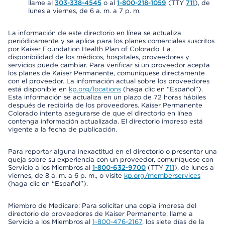
llame al
303-338-4545
o al
1-800-218-1059
(TTY
711
), de
lunes a viernes, de 6 a. m. a 7 p. m.
La información de este directorio en línea se actualiza
periódicamente y se aplica para los planes comerciales suscritos
por Kaiser Foundation Health Plan of Colorado. La
disponibilidad de los médicos, hospitales, proveedores y
servicios puede cambiar. Para verificar si un proveedor acepta
los planes de Kaiser Permanente, comuníquese directamente
con el proveedor. La información actual sobre los proveedores
está disponible en
kp.org/locations
(haga clic en “Español”).
Esta información se actualiza en un plazo de 72 horas hábiles
después de recibirla de los proveedores. Kaiser Permanente
Colorado intenta asegurarse de que el directorio en línea
contenga información actualizada. El directorio impreso está
vigente a la fecha de publicación.
Para reportar alguna inexactitud en el directorio o presentar una
queja sobre su experiencia con un proveedor, comuníquese con
Servicio a los Miembros al
1-800-632-9700
(TTY
711
), de lunes a
viernes, de 8 a. m. a 6 p. m., o visite
kp.org/memberservices
(haga clic en “Español”).
Miembro de Medicare: Para solicitar una copia impresa del
directorio de proveedores de Kaiser Permanente, llame a
Servicio a los Miembros al
1-800-476-2167
, los siete días de la