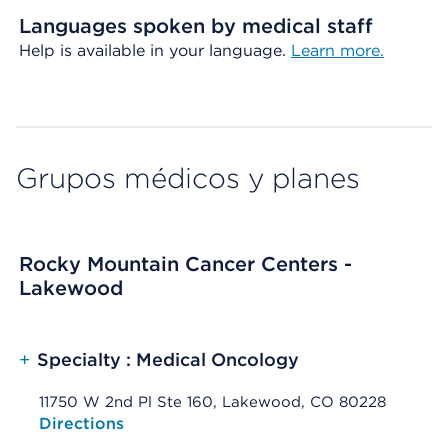
Languages spoken by medical staff
Help is available in your language.
Learn more.
Grupos médicos y planes
Rocky Mountain Cancer Centers -
Lakewood
+
Specialty : Medical Oncology
11750 W 2nd Pl Ste 160, Lakewood, CO 80228
Opens native map application on mobile devices
Directions