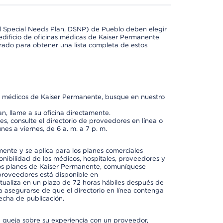
l Special Needs Plan, DSNP) de Pueblo deben elegir
dificio de oficinas médicas de Kaiser Permanente
orado para obtener una lista completa de estos
os médicos de Kaiser Permanente, busque en nuestro
n, llame a su oficina directamente.
, consulte el directorio de proveedores en línea o
unes a viernes, de 6 a. m. a 7 p. m.
mente y se aplica para los planes comerciales
onibilidad de los médicos, hospitales, proveedores y
 los planes de Kaiser Permanente, comuníquese
proveedores está disponible en
ctualiza en un plazo de 72 horas hábiles después de
a asegurarse de que el directorio en línea contenga
fecha de publicación.
a queja sobre su experiencia con un proveedor,