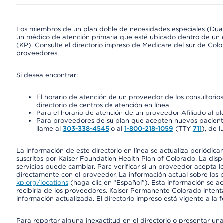
Los miembros de un plan doble de necesidades especiales (Dua
un médico de atención primaria que esté ubicado dentro de un e
(KP). Consulte el directorio impreso de Medicare del sur de Col
proveedores.
Si desea encontrar:
El horario de atención de un proveedor de los consultori
directorio de centros de atención en línea.
Para el horario de atención de un proveedor Afiliado al pla
Para proveedores de su plan que acepten nuevos pacientes
llame al
303-338-4545
o al
1-800-218-1059
(TTY
711
), de l
La información de este directorio en línea se actualiza periódica
suscritos por Kaiser Foundation Health Plan of Colorado. La disp
servicios puede cambiar. Para verificar si un proveedor acepta
directamente con el proveedor. La información actual sobre los 
kp.org/locations
(haga clic en “Español”). Esta información se a
recibirla de los proveedores. Kaiser Permanente Colorado intent
información actualizada. El directorio impreso está vigente a la 
Para reportar alguna inexactitud en el directorio o presentar un