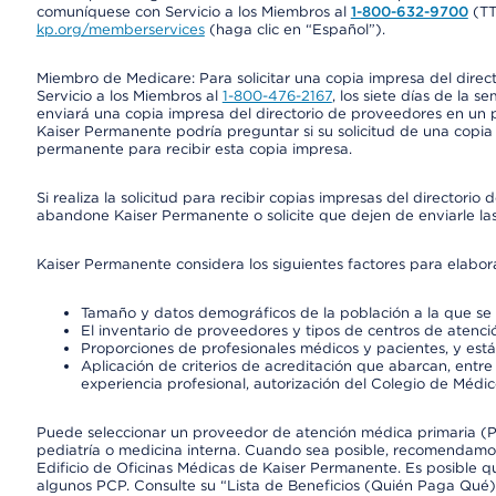
comuníquese con Servicio a los Miembros al
1-800-632-9700
(T
kp.org/memberservices
(haga clic en “Español”).
Miembro de Medicare: Para solicitar una copia impresa del dire
Servicio a los Miembros al
1-800-476-2167
, los siete días de la 
enviará una copia impresa del directorio de proveedores en un pl
Kaiser Permanente podría preguntar si su solicitud de una copia i
permanente para recibir esta copia impresa.
Si realiza la solicitud para recibir copias impresas del director
abandone Kaiser Permanente o solicite que dejen de enviarle las
Kaiser Permanente considera los siguientes factores para elabo
Tamaño y datos demográficos de la población a la que se 
El inventario de proveedores y tipos de centros de atenció
Proporciones de profesionales médicos y pacientes, y est
Aplicación de criterios de acreditación que abarcan, entre 
experiencia profesional, autorización del Colegio de Médic
Puede seleccionar un proveedor de atención médica primaria (Pr
pediatría o medicina interna. Cuando sea posible, recomendamos
Edificio de Oficinas Médicas de Kaiser Permanente. Es posible
algunos PCP. Consulte su “Lista de Beneficios (Quién Paga Qué)