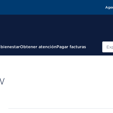
Age
Busc
 bienestar
Obtener atención
Pagar facturas
W