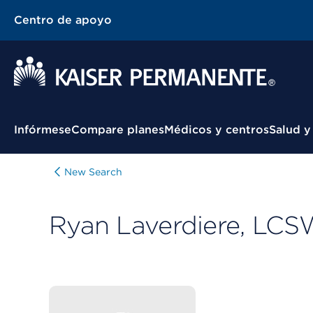
Centro de apoyo
Menú contextual
Infórmese
Compare planes
Médicos y centros
Salud y
New Search
Ryan Laverdiere, LCS