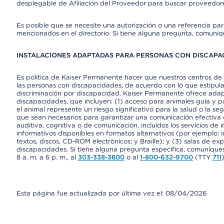
desplegable de Afiliación del Proveedor para buscar proveedor
Es posible que se necesite una autorización o una referencia pa
mencionados en el directorio. Si tiene alguna pregunta, comuníq
INSTALACIONES ADAPTADAS PARA PERSONAS CON DISCAPAC
Es política de Kaiser Permanente hacer que nuestros centros de 
las personas con discapacidades, de acuerdo con lo que estipulan
discriminación por discapacidad. Kaiser Permanente ofrece adap
discapacidades, que incluyen: (1) acceso para animales guía y pa
el animal represente un riesgo significativo para la salud o la s
que sean necesarios para garantizar una comunicación efectiva
auditiva, cognitiva o de comunicación, incluidos los servicios de
informativos disponibles en formatos alternativos (por ejemplo: 
textos, discos, CD-ROM electrónicos; y Braille); y (3) salas de 
discapacidades. Si tiene alguna pregunta específica, comuníques
8 a. m. a 6 p. m., al
303-338-3800
o al
1-800-632-9700
(TTY
711
)
Esta página fue actualizada por última vez el: 08/04/2026