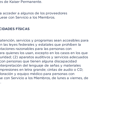
es de Kaiser Permanente.
ra acceder a algunos de los proveedores
uese con Servicio a los Miembros.
IDADES FÍSICAS
atención, servicios y programas sean accesibles para
 las leyes federales y estatales que prohíben la
taciones razonables para las personas con
ra quienes los usan, excepto en los casos en los que
eguridad; (2) aparatos auditivos y servicios adecuados
 con personas que tienen alguna discapacidad
 interpretación del lenguaje de señas y materiales
impresiones en letra grande; cintas de audio o CD;
exploración y equipo médico para personas con
e con Servicio a los Miembros, de lunes a viernes, de
.