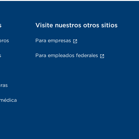
s
Visite nuestros otros sitios
bros
Para empresas
s
Para empleados federales
uras
 médica