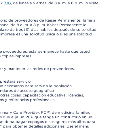
TY
711
), de lunes a viernes, de 8 a. m. a 6 p. m., o visite
ctorio de proveedores de Kaiser Permanente, llame a
semana, de 8 a. m. a 8 p. m. Kaiser Permanente le
azo de tres (3) días hábiles después de su solicitud.
mpresa es una solicitud única o si es una solicitud
io de proveedores, esta permanece hasta que usted
 copias impresas.
rar y mantener las redes de proveedores:
prestará servicio
n necesarios para servir a la población
ándares de acceso geográfico
otras cosas, capacitación educativa, licencias,
os y referencias profesionales
imary Care Provider, PCP) de medicina familiar,
 que elija un PCP que tenga un consultorio en un
 que deba pagar copagos o coseguros más altos para
” para obtener detalles adicionales. Use el menú