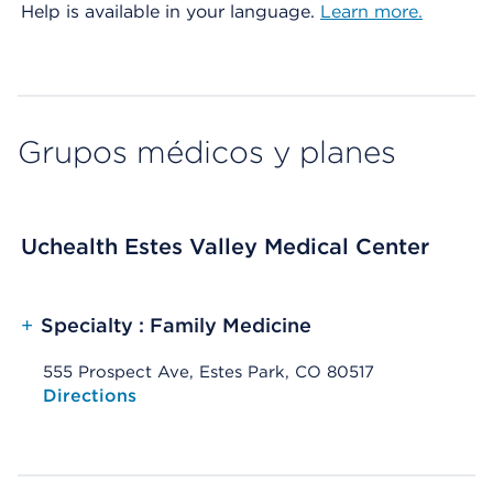
Help is available in your language.
Learn more.
Grupos médicos y planes
Uchealth Estes Valley Medical Center
+
Specialty : Family Medicine
555 Prospect Ave, Estes Park, CO 80517
Opens native map application on mobile devices
Directions