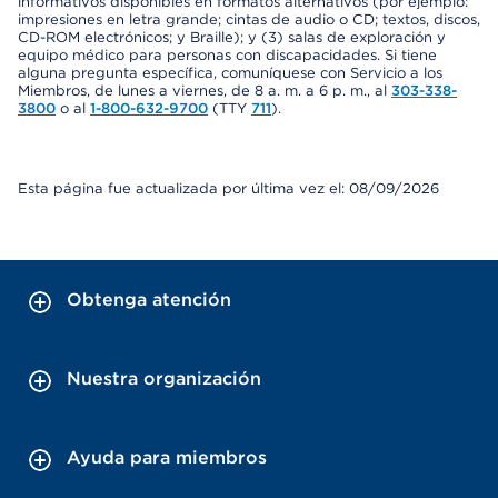
informativos disponibles en formatos alternativos (por ejemplo:
impresiones en letra grande; cintas de audio o CD; textos, discos,
CD-ROM electrónicos; y Braille); y (3) salas de exploración y
equipo médico para personas con discapacidades. Si tiene
alguna pregunta específica, comuníquese con Servicio a los
Miembros, de lunes a viernes, de 8 a. m. a 6 p. m., al
303-338-
3800
o al
1-800-632-9700
(TTY
711
).
Esta página fue actualizada por última vez el: 08/09/2026
Obtenga atención
Nuestra organización
Ayuda para miembros