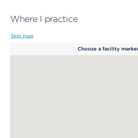
Where I practice
Skip map
Map
Choose a facility marke