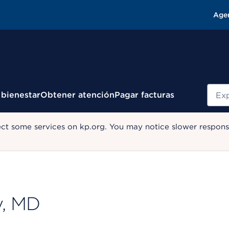
Age
Busc
 bienestar
Obtener atención
Pagar facturas
ect some services on kp.org. You may notice slower response
y, MD