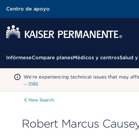
Centro de apoyo
Menú contextual
Infórmese
Compare planes
Médicos y centros
Salud y
We're experiencing technical issues that may aff
…
más
New Search
Robert Marcus Cause