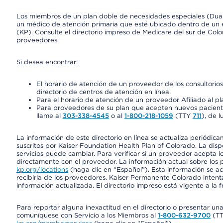
Los miembros de un plan doble de necesidades especiales (Dua
un médico de atención primaria que esté ubicado dentro de un e
(KP). Consulte el directorio impreso de Medicare del sur de Col
proveedores.
Si desea encontrar:
El horario de atención de un proveedor de los consultori
directorio de centros de atención en línea.
Para el horario de atención de un proveedor Afiliado al pla
Para proveedores de su plan que acepten nuevos pacientes
llame al
303-338-4545
o al
1-800-218-1059
(TTY
711
), de l
La información de este directorio en línea se actualiza periódica
suscritos por Kaiser Foundation Health Plan of Colorado. La disp
servicios puede cambiar. Para verificar si un proveedor acepta
directamente con el proveedor. La información actual sobre los 
kp.org/locations
(haga clic en “Español”). Esta información se a
recibirla de los proveedores. Kaiser Permanente Colorado intent
información actualizada. El directorio impreso está vigente a la 
Para reportar alguna inexactitud en el directorio o presentar un
comuníquese con Servicio a los Miembros al
1-800-632-9700
(T