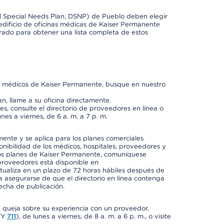
l Special Needs Plan, DSNP) de Pueblo deben elegir
dificio de oficinas médicas de Kaiser Permanente
orado para obtener una lista completa de estos
os médicos de Kaiser Permanente, busque en nuestro
n, llame a su oficina directamente.
, consulte el directorio de proveedores en línea o
unes a viernes, de 6 a. m. a 7 p. m.
mente y se aplica para los planes comerciales
onibilidad de los médicos, hospitales, proveedores y
 los planes de Kaiser Permanente, comuníquese
proveedores está disponible en
ctualiza en un plazo de 72 horas hábiles después de
a asegurarse de que el directorio en línea contenga
fecha de publicación.
a queja sobre su experiencia con un proveedor,
TY
711
), de lunes a viernes, de 8 a. m. a 6 p. m., o visite