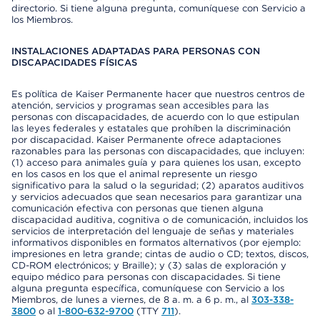
directorio. Si tiene alguna pregunta, comuníquese con Servicio a
los Miembros.
INSTALACIONES ADAPTADAS PARA PERSONAS CON
DISCAPACIDADES FÍSICAS
Es política de Kaiser Permanente hacer que nuestros centros de
atención, servicios y programas sean accesibles para las
personas con discapacidades, de acuerdo con lo que estipulan
las leyes federales y estatales que prohíben la discriminación
por discapacidad. Kaiser Permanente ofrece adaptaciones
razonables para las personas con discapacidades, que incluyen:
(1) acceso para animales guía y para quienes los usan, excepto
en los casos en los que el animal represente un riesgo
significativo para la salud o la seguridad; (2) aparatos auditivos
y servicios adecuados que sean necesarios para garantizar una
comunicación efectiva con personas que tienen alguna
discapacidad auditiva, cognitiva o de comunicación, incluidos los
servicios de interpretación del lenguaje de señas y materiales
informativos disponibles en formatos alternativos (por ejemplo:
impresiones en letra grande; cintas de audio o CD; textos, discos,
CD-ROM electrónicos; y Braille); y (3) salas de exploración y
equipo médico para personas con discapacidades. Si tiene
alguna pregunta específica, comuníquese con Servicio a los
Miembros, de lunes a viernes, de 8 a. m. a 6 p. m., al
303-338-
3800
o al
1-800-632-9700
(TTY
711
).