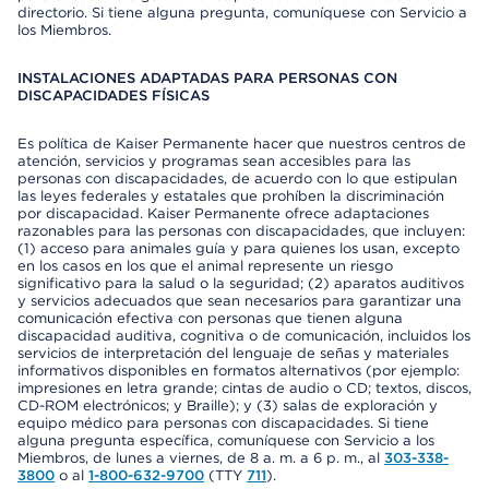
directorio. Si tiene alguna pregunta, comuníquese con Servicio a
los Miembros.
INSTALACIONES ADAPTADAS PARA PERSONAS CON
DISCAPACIDADES FÍSICAS
Es política de Kaiser Permanente hacer que nuestros centros de
atención, servicios y programas sean accesibles para las
personas con discapacidades, de acuerdo con lo que estipulan
las leyes federales y estatales que prohíben la discriminación
por discapacidad. Kaiser Permanente ofrece adaptaciones
razonables para las personas con discapacidades, que incluyen:
(1) acceso para animales guía y para quienes los usan, excepto
en los casos en los que el animal represente un riesgo
significativo para la salud o la seguridad; (2) aparatos auditivos
y servicios adecuados que sean necesarios para garantizar una
comunicación efectiva con personas que tienen alguna
discapacidad auditiva, cognitiva o de comunicación, incluidos los
servicios de interpretación del lenguaje de señas y materiales
informativos disponibles en formatos alternativos (por ejemplo:
impresiones en letra grande; cintas de audio o CD; textos, discos,
CD-ROM electrónicos; y Braille); y (3) salas de exploración y
equipo médico para personas con discapacidades. Si tiene
alguna pregunta específica, comuníquese con Servicio a los
Miembros, de lunes a viernes, de 8 a. m. a 6 p. m., al
303-338-
3800
o al
1-800-632-9700
(TTY
711
).