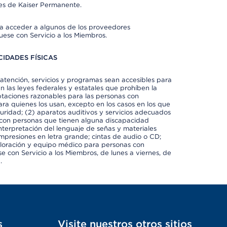
es de Kaiser Permanente.
ra acceder a algunos de los proveedores
uese con Servicio a los Miembros.
IDADES FÍSICAS
atención, servicios y programas sean accesibles para
 las leyes federales y estatales que prohíben la
taciones razonables para las personas con
ra quienes los usan, excepto en los casos en los que
eguridad; (2) aparatos auditivos y servicios adecuados
 con personas que tienen alguna discapacidad
 interpretación del lenguaje de señas y materiales
impresiones en letra grande; cintas de audio o CD;
exploración y equipo médico para personas con
e con Servicio a los Miembros, de lunes a viernes, de
.
s
Visite nuestros otros sitios