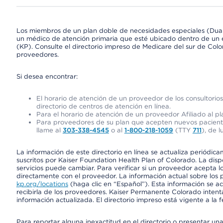
Los miembros de un plan doble de necesidades especiales (Dua
un médico de atención primaria que esté ubicado dentro de un e
(KP). Consulte el directorio impreso de Medicare del sur de Col
proveedores.
Si desea encontrar:
El horario de atención de un proveedor de los consultori
directorio de centros de atención en línea.
Para el horario de atención de un proveedor Afiliado al pla
Para proveedores de su plan que acepten nuevos pacientes
llame al
303-338-4545
o al
1-800-218-1059
(TTY
711
), de l
La información de este directorio en línea se actualiza periódica
suscritos por Kaiser Foundation Health Plan of Colorado. La disp
servicios puede cambiar. Para verificar si un proveedor acepta
directamente con el proveedor. La información actual sobre los 
kp.org/locations
(haga clic en “Español”). Esta información se a
recibirla de los proveedores. Kaiser Permanente Colorado intent
información actualizada. El directorio impreso está vigente a la 
Para reportar alguna inexactitud en el directorio o presentar un