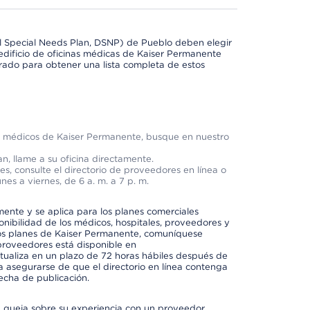
l Special Needs Plan, DSNP) de Pueblo deben elegir
dificio de oficinas médicas de Kaiser Permanente
orado para obtener una lista completa de estos
os médicos de Kaiser Permanente, busque en nuestro
n, llame a su oficina directamente.
, consulte el directorio de proveedores en línea o
unes a viernes, de 6 a. m. a 7 p. m.
mente y se aplica para los planes comerciales
onibilidad de los médicos, hospitales, proveedores y
 los planes de Kaiser Permanente, comuníquese
proveedores está disponible en
ctualiza en un plazo de 72 horas hábiles después de
a asegurarse de que el directorio en línea contenga
fecha de publicación.
a queja sobre su experiencia con un proveedor,