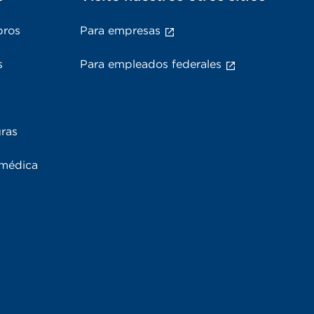
bros
Para empresas
s
Para empleados federales
uras
 médica