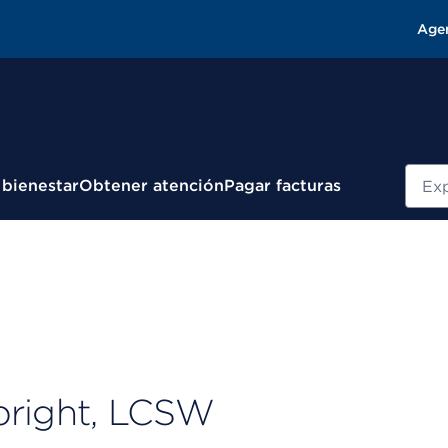
Age
Busc
 bienestar
Obtener atención
Pagar facturas
bright, LCSW