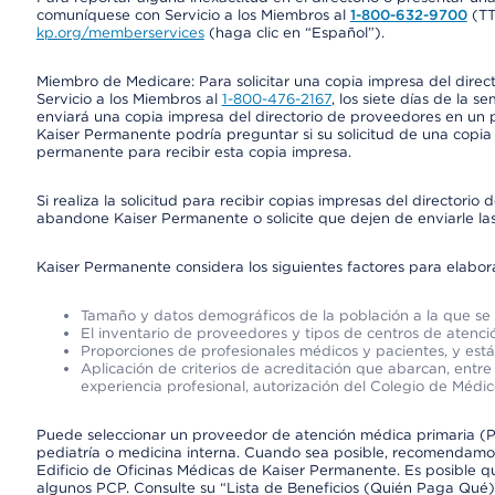
comuníquese con Servicio a los Miembros al
1-800-632-9700
(T
kp.org/memberservices
(haga clic en “Español”).
Miembro de Medicare: Para solicitar una copia impresa del dire
Servicio a los Miembros al
1-800-476-2167
, los siete días de la 
enviará una copia impresa del directorio de proveedores en un pl
Kaiser Permanente podría preguntar si su solicitud de una copia i
permanente para recibir esta copia impresa.
Si realiza la solicitud para recibir copias impresas del director
abandone Kaiser Permanente o solicite que dejen de enviarle las
Kaiser Permanente considera los siguientes factores para elabo
Tamaño y datos demográficos de la población a la que se 
El inventario de proveedores y tipos de centros de atenció
Proporciones de profesionales médicos y pacientes, y est
Aplicación de criterios de acreditación que abarcan, entre 
experiencia profesional, autorización del Colegio de Médic
Puede seleccionar un proveedor de atención médica primaria (Pr
pediatría o medicina interna. Cuando sea posible, recomendamos
Edificio de Oficinas Médicas de Kaiser Permanente. Es posible
algunos PCP. Consulte su “Lista de Beneficios (Quién Paga Qué)