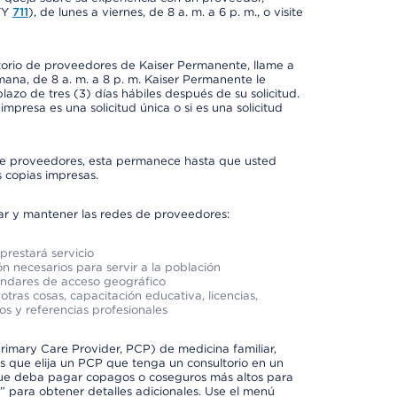
TY
711
), de lunes a viernes, de 8 a. m. a 6 p. m., o visite
ctorio de proveedores de Kaiser Permanente, llame a
semana, de 8 a. m. a 8 p. m. Kaiser Permanente le
azo de tres (3) días hábiles después de su solicitud.
mpresa es una solicitud única o si es una solicitud
io de proveedores, esta permanece hasta que usted
 copias impresas.
rar y mantener las redes de proveedores:
prestará servicio
n necesarios para servir a la población
ándares de acceso geográfico
otras cosas, capacitación educativa, licencias,
os y referencias profesionales
imary Care Provider, PCP) de medicina familiar,
 que elija un PCP que tenga un consultorio en un
 que deba pagar copagos o coseguros más altos para
” para obtener detalles adicionales. Use el menú