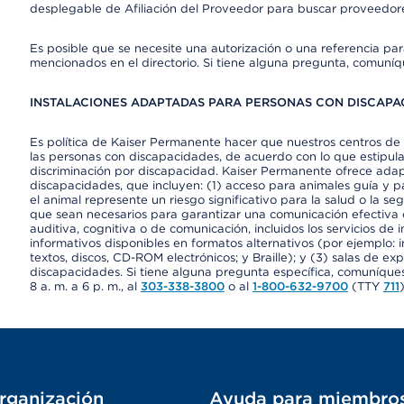
desplegable de Afiliación del Proveedor para buscar proveedor
Es posible que se necesite una autorización o una referencia pa
mencionados en el directorio. Si tiene alguna pregunta, comuníq
INSTALACIONES ADAPTADAS PARA PERSONAS CON DISCAPAC
Es política de Kaiser Permanente hacer que nuestros centros de 
las personas con discapacidades, de acuerdo con lo que estipulan
discriminación por discapacidad. Kaiser Permanente ofrece adap
discapacidades, que incluyen: (1) acceso para animales guía y pa
el animal represente un riesgo significativo para la salud o la s
que sean necesarios para garantizar una comunicación efectiva
auditiva, cognitiva o de comunicación, incluidos los servicios de
informativos disponibles en formatos alternativos (por ejemplo: 
textos, discos, CD-ROM electrónicos; y Braille); y (3) salas de 
discapacidades. Si tiene alguna pregunta específica, comuníques
8 a. m. a 6 p. m., al
303-338-3800
o al
1-800-632-9700
(TTY
711
)
rganización
Ayuda para miembro