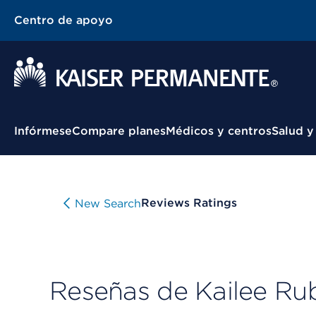
Centro de apoyo
Menú contextual
Infórmese
Compare planes
Médicos y centros
Salud y
Reviews Ratings
New Search
Reseñas de Kailee Ru