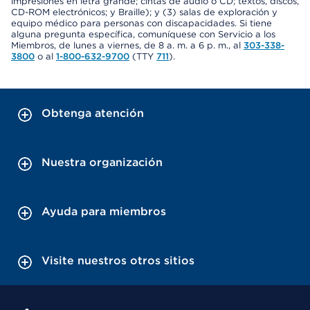
impresiones en letra grande; cintas de audio o CD; textos, discos,
CD-ROM electrónicos; y Braille); y (3) salas de exploración y
equipo médico para personas con discapacidades. Si tiene
alguna pregunta específica, comuníquese con Servicio a los
Miembros, de lunes a viernes, de 8 a. m. a 6 p. m., al
303-338-
3800
o al
1-800-632-9700
(TTY
711
).
Obtenga atención
Nuestra organización
Ayuda para miembros
Visite nuestros otros sitios