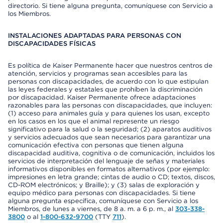
directorio. Si tiene alguna pregunta, comuníquese con Servicio a
los Miembros.
INSTALACIONES ADAPTADAS PARA PERSONAS CON
DISCAPACIDADES FÍSICAS
Es política de Kaiser Permanente hacer que nuestros centros de
atención, servicios y programas sean accesibles para las
personas con discapacidades, de acuerdo con lo que estipulan
las leyes federales y estatales que prohíben la discriminación
por discapacidad. Kaiser Permanente ofrece adaptaciones
razonables para las personas con discapacidades, que incluyen:
(1) acceso para animales guía y para quienes los usan, excepto
en los casos en los que el animal represente un riesgo
significativo para la salud o la seguridad; (2) aparatos auditivos
y servicios adecuados que sean necesarios para garantizar una
comunicación efectiva con personas que tienen alguna
discapacidad auditiva, cognitiva o de comunicación, incluidos los
servicios de interpretación del lenguaje de señas y materiales
informativos disponibles en formatos alternativos (por ejemplo:
impresiones en letra grande; cintas de audio o CD; textos, discos,
CD-ROM electrónicos; y Braille); y (3) salas de exploración y
equipo médico para personas con discapacidades. Si tiene
alguna pregunta específica, comuníquese con Servicio a los
Miembros, de lunes a viernes, de 8 a. m. a 6 p. m., al
303-338-
3800
o al
1-800-632-9700
(TTY
711
).