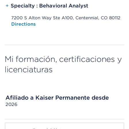
+
Specialty : Behavioral Analyst
7200 S Alton Way Ste A100, Centennial, CO 80112
Opens native map application on mobile devices
Directions
Mi formación, certificaciones y
licenciaturas
Afiliado a Kaiser Permanente desde
2026