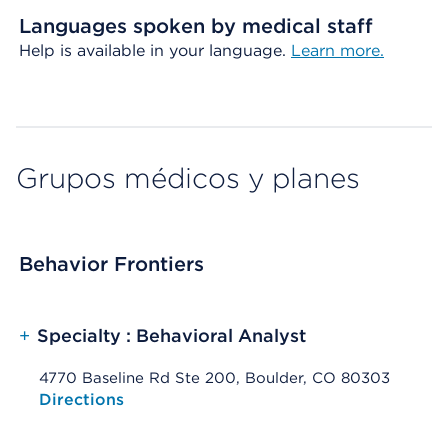
Languages spoken by medical staff
Help is available in your language.
Learn more.
Grupos médicos y planes
Behavior Frontiers
+
Specialty : Behavioral Analyst
4770 Baseline Rd Ste 200, Boulder, CO 80303
Opens native map application on mobile devices
Directions