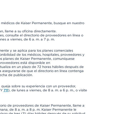
os médicos de Kaiser Permanente, busque en nuestro
n, llame a su oficina directamente.
, consulte el directorio de proveedores en línea o
unes a viernes, de 6 a. m. a 7 p. m.
mente y se aplica para los planes comerciales
onibilidad de los médicos, hospitales, proveedores y
 los planes de Kaiser Permanente, comuníquese
proveedores está disponible en
ctualiza en un plazo de 72 horas hábiles después de
a asegurarse de que el directorio en línea contenga
fecha de publicación.
a queja sobre su experiencia con un proveedor,
TY
711
), de lunes a viernes, de 8 a. m. a 6 p. m., o visite
ctorio de proveedores de Kaiser Permanente, llame a
semana, de 8 a. m. a 8 p. m. Kaiser Permanente le
azo de tres (3) días hábiles después de su solicitud.