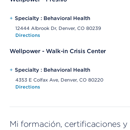
+
Specialty : Behavioral Health
12444 Albrook Dr, Denver, CO 80239
Opens native map application on mobile devices
Directions
Wellpower - Walk-in Crisis Center
+
Specialty : Behavioral Health
4353 E Colfax Ave, Denver, CO 80220
Opens native map application on mobile devices
Directions
Mi formación, certificaciones y 