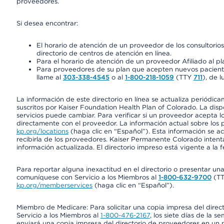
proveedores.
Si desea encontrar:
El horario de atención de un proveedor de los consultori
directorio de centros de atención en línea.
Para el horario de atención de un proveedor Afiliado al pla
Para proveedores de su plan que acepten nuevos pacientes
llame al
303-338-4545
o al
1-800-218-1059
(TTY
711
), de l
La información de este directorio en línea se actualiza periódica
suscritos por Kaiser Foundation Health Plan of Colorado. La disp
servicios puede cambiar. Para verificar si un proveedor acepta
directamente con el proveedor. La información actual sobre los 
kp.org/locations
(haga clic en “Español”). Esta información se a
recibirla de los proveedores. Kaiser Permanente Colorado intent
información actualizada. El directorio impreso está vigente a la 
Para reportar alguna inexactitud en el directorio o presentar un
comuníquese con Servicio a los Miembros al
1-800-632-9700
(T
kp.org/memberservices
(haga clic en “Español”).
Miembro de Medicare: Para solicitar una copia impresa del dire
Servicio a los Miembros al
1-800-476-2167
, los siete días de la 
enviará una copia impresa del directorio de proveedores en un pl