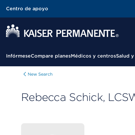
Centro de apoyo
Menú contextual
Infórmese
Compare planes
Médicos y centros
Salud y
New Search
Rebecca Schick, LCS