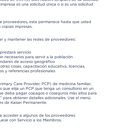
mpresa es una solicitud única o si es una solicitud
io de proveedores, esta permanece hasta que usted
 copias impresas.
rar y mantener las redes de proveedores:
prestará servicio
n necesarios para servir a la población
ándares de acceso geográfico
otras cosas, capacitación educativa, licencias,
os y referencias profesionales
imary Care Provider, PCP) de medicina familiar,
 que elija un PCP que tenga un consultorio en un
 que deba pagar copagos o coseguros más altos para
” para obtener detalles adicionales. Use el menú
es de Kaiser Permanente.
ra acceder a algunos de los proveedores
uese con Servicio a los Miembros.