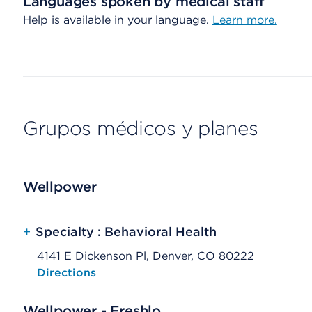
Languages spoken by medical staff
Help is available in your language.
Learn more.
Grupos médicos y planes
Wellpower
+
Specialty : Behavioral Health
4141 E Dickenson Pl, Denver, CO 80222
Opens native map application on mobile devices
Directions
Wellpower - Freshlo