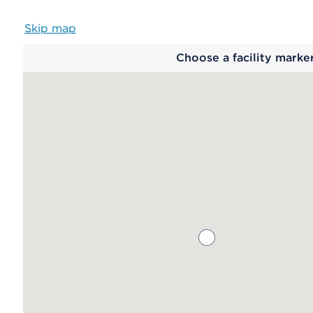
Skip map
Map
Choose a facility marke