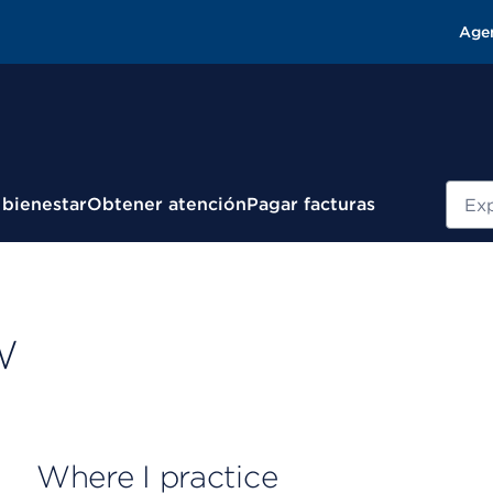
Age
Busc
 bienestar
Obtener atención
Pagar facturas
W
Where I practice