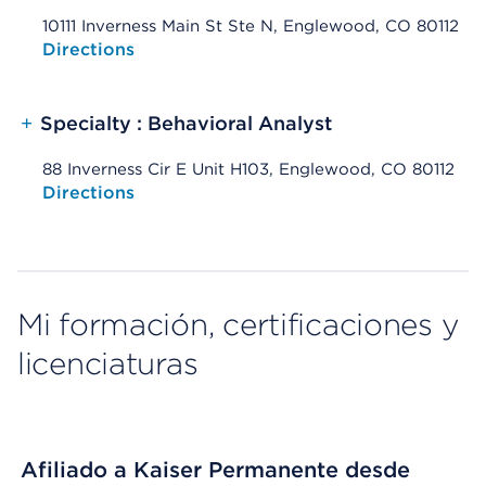
10111 Inverness Main St Ste N, Englewood, CO 80112
Opens native map application on mobile devices
Directions
+
Specialty : Behavioral Analyst
88 Inverness Cir E Unit H103, Englewood, CO 80112
Opens native map application on mobile devices
Directions
Mi formación, certificaciones y
licenciaturas
Afiliado a Kaiser Permanente desde