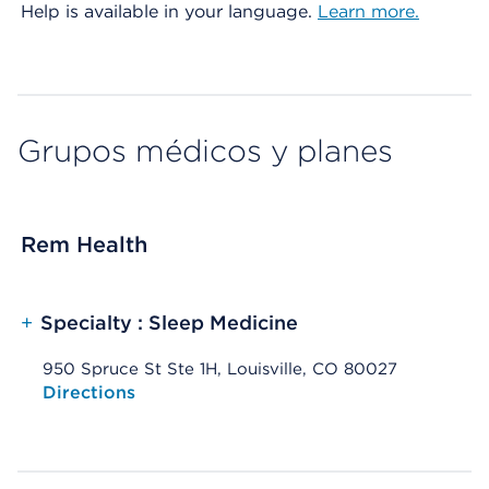
Help is available in your language.
Learn more.
Grupos médicos y planes
Rem Health
+
Specialty : Sleep Medicine
950 Spruce St Ste 1H, Louisville, CO 80027
Opens native map application on mobile devices
Directions