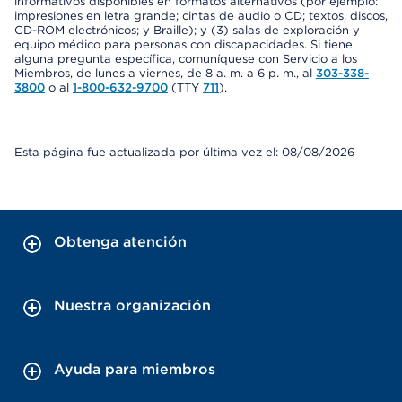
informativos disponibles en formatos alternativos (por ejemplo:
impresiones en letra grande; cintas de audio o CD; textos, discos,
CD-ROM electrónicos; y Braille); y (3) salas de exploración y
equipo médico para personas con discapacidades. Si tiene
alguna pregunta específica, comuníquese con Servicio a los
Miembros, de lunes a viernes, de 8 a. m. a 6 p. m., al
303-338-
3800
o al
1-800-632-9700
(TTY
711
).
Esta página fue actualizada por última vez el: 08/08/2026
Obtenga atención
Nuestra organización
Ayuda para miembros