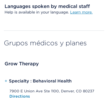
Languages spoken by medical staff
Help is available in your language.
Learn more.
Grupos médicos y planes
Grow Therapy
+
Specialty : Behavioral Health
7900 E Union Ave Ste 1100, Denver, CO 80237
Opens native map application on mobile devices
Directions