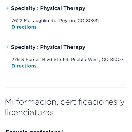
+
Specialty : Physical Therapy
7622 McLaughlin Rd, Peyton, CO 80831
Opens native map application on mobile devices
Directions
+
Specialty : Physical Therapy
279 S Purcell Blvd Ste 114, Pueblo West, CO 81007
Opens native map application on mobile devices
Directions
Mi formación, certificaciones y
licenciaturas