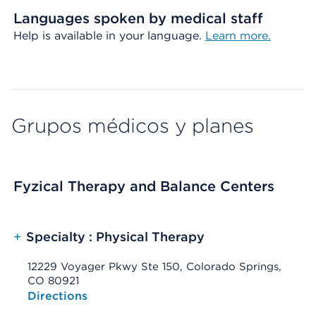
Languages spoken by medical staff
Help is available in your language.
Learn more.
Grupos médicos y planes
Fyzical Therapy and Balance Centers
+
Specialty : Physical Therapy
12229 Voyager Pkwy Ste 150, Colorado Springs,
CO 80921
Opens native map application on mobile devices
Directions