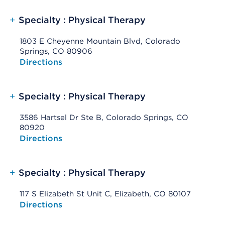
+
Specialty : Physical Therapy
1803 E Cheyenne Mountain Blvd, Colorado
Springs, CO 80906
Opens native map application on mobile devices
Directions
+
Specialty : Physical Therapy
3586 Hartsel Dr Ste B, Colorado Springs, CO
80920
Opens native map application on mobile devices
Directions
+
Specialty : Physical Therapy
117 S Elizabeth St Unit C, Elizabeth, CO 80107
Opens native map application on mobile devices
Directions