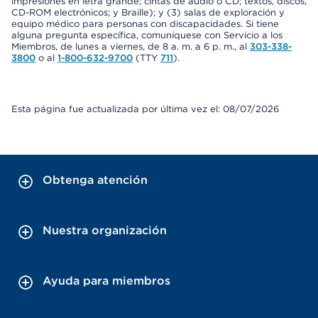
impresiones en letra grande; cintas de audio o CD; textos, discos,
CD-ROM electrónicos; y Braille); y (3) salas de exploración y
equipo médico para personas con discapacidades. Si tiene
alguna pregunta específica, comuníquese con Servicio a los
Miembros, de lunes a viernes, de 8 a. m. a 6 p. m., al
303-338-
3800
o al
1-800-632-9700
(TTY
711
).
Esta página fue actualizada por última vez el: 08/07/2026
Obtenga atención
Nuestra organización
Ayuda para miembros