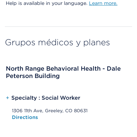
Help is available in your language.
Learn more.
Grupos médicos y planes
North Range Behavioral Health - Dale
Peterson Building
+
Specialty : Social Worker
1306 11th Ave, Greeley, CO 80631
Opens native map application on mobile devices
Directions