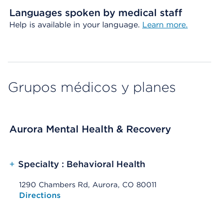
Languages spoken by medical staff
Help is available in your language.
Learn more.
Grupos médicos y planes
Aurora Mental Health & Recovery
+
Specialty : Behavioral Health
1290 Chambers Rd, Aurora, CO 80011
Opens native map application on mobile devices
Directions