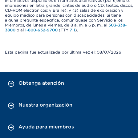
informativos disponibles en formatos alternativos (por ejemplo:
impresiones en letra grande; cintas de audio o CD; textos, discos,
CD-ROM electrónicos; y Braille); y (3) salas de exploración y
equipo médico para personas con discapacidades. Si tiene
alguna pregunta específica, comuníquese con Servicio a los
Miembros, de lunes a viernes, de 8 a. m. a 6 p. m., al
303-338-
3800
o al
1-800-632-9700
(TTY
711
).
Esta página fue actualizada por última vez el: 08/07/2026
Obtenga atención
Nuestra organización
Ayuda para miembros