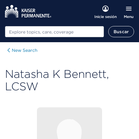
Menu
Inicie sesión
Buscar
Buscar
New Search
Natasha K Bennett,
LCSW