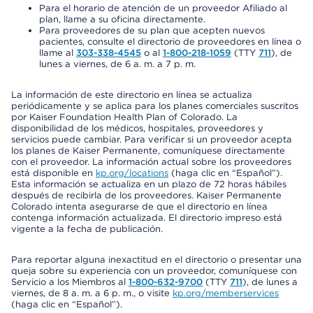
Para el horario de atención de un proveedor Afiliado al
plan, llame a su oficina directamente.
Para proveedores de su plan que acepten nuevos
pacientes, consulte el directorio de proveedores en línea o
llame al
303-338-4545
o al
1-800-218-1059
(TTY
711
), de
lunes a viernes, de 6 a. m. a 7 p. m.
La información de este directorio en línea se actualiza
periódicamente y se aplica para los planes comerciales suscritos
por Kaiser Foundation Health Plan of Colorado. La
disponibilidad de los médicos, hospitales, proveedores y
servicios puede cambiar. Para verificar si un proveedor acepta
los planes de Kaiser Permanente, comuníquese directamente
con el proveedor. La información actual sobre los proveedores
está disponible en
kp.org/locations
(haga clic en “Español”).
Esta información se actualiza en un plazo de 72 horas hábiles
después de recibirla de los proveedores. Kaiser Permanente
Colorado intenta asegurarse de que el directorio en línea
contenga información actualizada. El directorio impreso está
vigente a la fecha de publicación.
Para reportar alguna inexactitud en el directorio o presentar una
queja sobre su experiencia con un proveedor, comuníquese con
Servicio a los Miembros al
1-800-632-9700
(TTY
711
), de lunes a
viernes, de 8 a. m. a 6 p. m., o visite
kp.org/memberservices
(haga clic en “Español”).