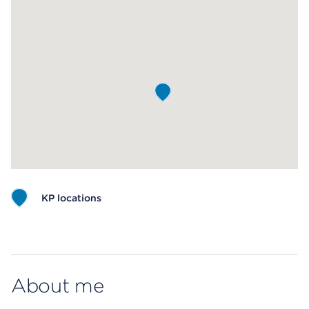
KP locations
Map ends
About me