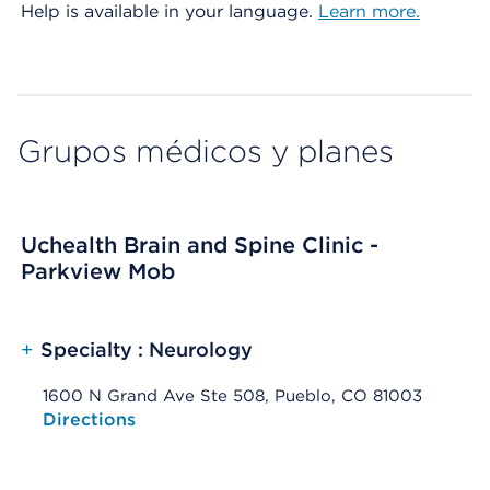
Help is available in your language.
Learn more.
Grupos médicos y planes
Uchealth Brain and Spine Clinic -
Parkview Mob
+
Specialty : Neurology
1600 N Grand Ave Ste 508, Pueblo, CO 81003
Opens native map application on mobile devices
Directions