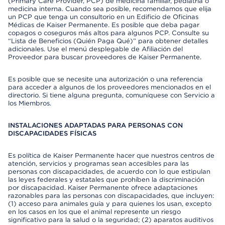
(Primary Care Provider, PCP) de medicina familiar, pediatría o
medicina interna. Cuando sea posible, recomendamos que elija
un PCP que tenga un consultorio en un Edificio de Oficinas
Médicas de Kaiser Permanente. Es posible que deba pagar
copagos o coseguros más altos para algunos PCP. Consulte su
“Lista de Beneficios (Quién Paga Qué)” para obtener detalles
adicionales. Use el menú desplegable de Afiliación del
Proveedor para buscar proveedores de Kaiser Permanente.
Es posible que se necesite una autorización o una referencia
para acceder a algunos de los proveedores mencionados en el
directorio. Si tiene alguna pregunta, comuníquese con Servicio a
los Miembros.
INSTALACIONES ADAPTADAS PARA PERSONAS CON
DISCAPACIDADES FÍSICAS
Es política de Kaiser Permanente hacer que nuestros centros de
atención, servicios y programas sean accesibles para las
personas con discapacidades, de acuerdo con lo que estipulan
las leyes federales y estatales que prohíben la discriminación
por discapacidad. Kaiser Permanente ofrece adaptaciones
razonables para las personas con discapacidades, que incluyen:
(1) acceso para animales guía y para quienes los usan, excepto
en los casos en los que el animal represente un riesgo
significativo para la salud o la seguridad; (2) aparatos auditivos