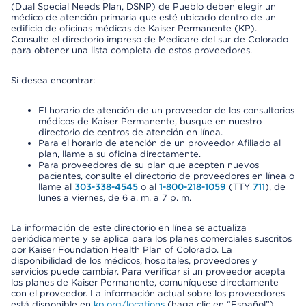
(Dual Special Needs Plan, DSNP) de Pueblo deben elegir un
médico de atención primaria que esté ubicado dentro de un
edificio de oficinas médicas de Kaiser Permanente (KP).
Consulte el directorio impreso de Medicare del sur de Colorado
para obtener una lista completa de estos proveedores.
Si desea encontrar:
El horario de atención de un proveedor de los consultorios
médicos de Kaiser Permanente, busque en nuestro
directorio de centros de atención en línea.
Para el horario de atención de un proveedor Afiliado al
plan, llame a su oficina directamente.
Para proveedores de su plan que acepten nuevos
pacientes, consulte el directorio de proveedores en línea o
llame al
303-338-4545
o al
1-800-218-1059
(TTY
711
), de
lunes a viernes, de 6 a. m. a 7 p. m.
La información de este directorio en línea se actualiza
periódicamente y se aplica para los planes comerciales suscritos
por Kaiser Foundation Health Plan of Colorado. La
disponibilidad de los médicos, hospitales, proveedores y
servicios puede cambiar. Para verificar si un proveedor acepta
los planes de Kaiser Permanente, comuníquese directamente
con el proveedor. La información actual sobre los proveedores
está disponible en
kp.org/locations
(haga clic en “Español”).