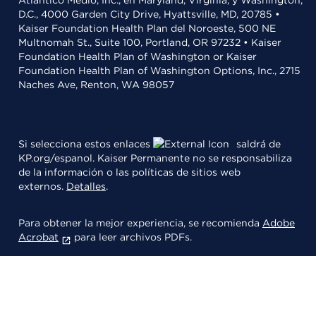
Atlántico Medio, Inc., en Maryland, Virginia, y Washington,
D.C., 4000 Garden City Drive, Hyattsville, MD, 20785 •
Kaiser Foundation Health Plan del Noroeste, 500 NE
Multnomah St., Suite 100, Portland, OR 97232 • Kaiser
Foundation Health Plan of Washington or Kaiser
Foundation Health Plan of Washington Options, Inc., 2715
Naches Ave, Renton, WA 98057
Si selecciona estos enlaces
saldrá de
KP.org/espanol. Kaiser Permanente no se responsabiliza
de la información o las políticas de sitios web
externos.
Detalles
.
Para obtener la mejor experiencia, se recomienda
Adobe
Acrobat
para leer archivos PDFs.
© 2026 Kaiser Foundation Health Plan, Inc.