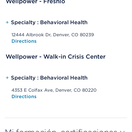
Wellpower - Freshlo
+
Specialty : Behavioral Health
12444 Albrook Dr, Denver, CO 80239
Opens native map application on mobile devices
Directions
Wellpower - Walk-in Crisis Center
+
Specialty : Behavioral Health
4353 E Colfax Ave, Denver, CO 80220
Opens native map application on mobile devices
Directions