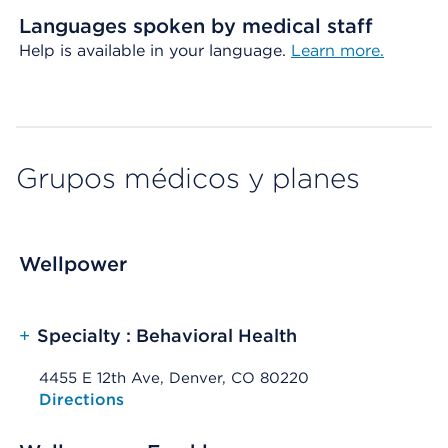
Languages spoken by medical staff
Help is available in your language.
Learn more.
Grupos médicos y planes
Wellpower
+
Specialty : Behavioral Health
4455 E 12th Ave, Denver, CO 80220
Opens native map application on mobile devices
Directions