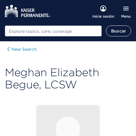
Menu
Inicie sesión
Buscar
Buscar
New Search
Meghan Elizabeth
Begue, LCSW